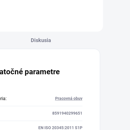
Diskusia
atočné parametre
ria
:
Pracovná obuv
8591940299651
EN ISO 20345:2011 S1P