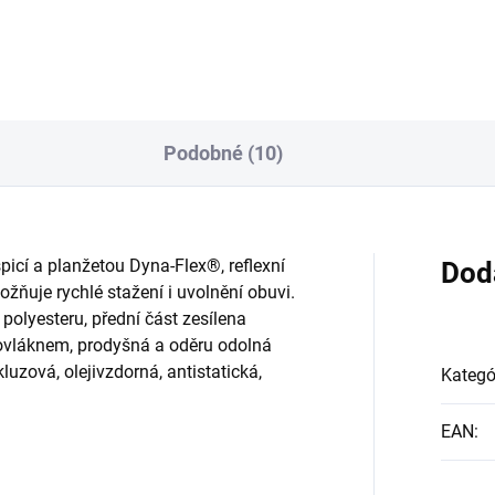
Podobné (10)
icí a planžetou Dyna-Flex®, reflexní
Dod
žňuje rychlé stažení i uvolnění obuvi.
 polyesteru, přední část zesílena
rovláknem, prodyšná a oděru odolná
kluzová, olejivzdorná, antistatická,
Kategó
EAN
: