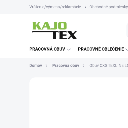
Prejsť
Vrátenie/výmena/reklamácie
Obchodné podmienky
na
obsah
PRACOVNÁ OBUV
PRACOVNÉ OBLEČENIE
Domov
Pracovná obuv
Obuv CXS TEXLINE L
Neohodnotené
Podrobnosti hodn
NOVINKA