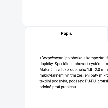
Popis
>Bezpečnostní polobotka s kompozitní šp
doplňky. Speciální utahovací systém umo
Materiál: svršek z odolného 1,8 - 2,0 mm
mikrovláknem, vnitřní zesílení paty mik
textilní podšívka, podešev: PU-PU, protis
odolná proti propichu.