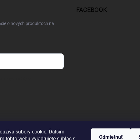
FACEBOOK
ácie o nových produktoch na
osobných údajov
oužíva súbory cookie. Ďalším
Odmietnuť
m tohto webu vyjadrujete súhlas s