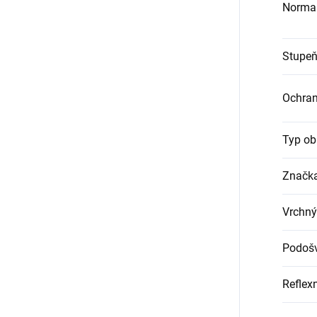
Norma
Stupeň
Ochra
Typ ob
Značk
Vrchný
Podoš
Reflex