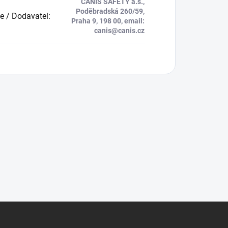
CANIS SAFETY a.s.,
Poděbradská 260/59,
e / Dodavatel
:
Praha 9, 198 00, email:
canis@canis.cz