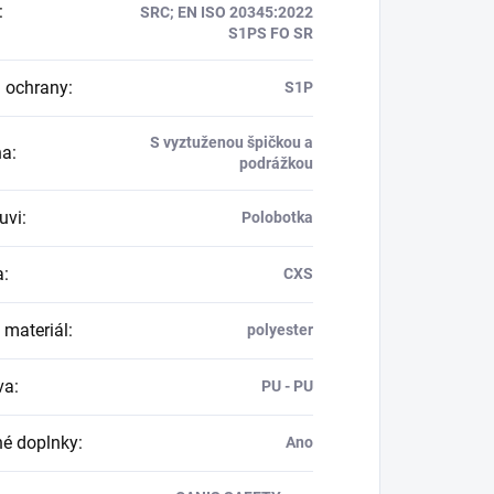
:
SRC; EN ISO 20345:2022
S1PS FO SR
 ochrany
:
S1P
S vyztuženou špičkou a
na
:
podrážkou
uvi
:
Polobotka
a
:
CXS
 materiál
:
polyester
va
:
PU - PU
né doplnky
:
Ano