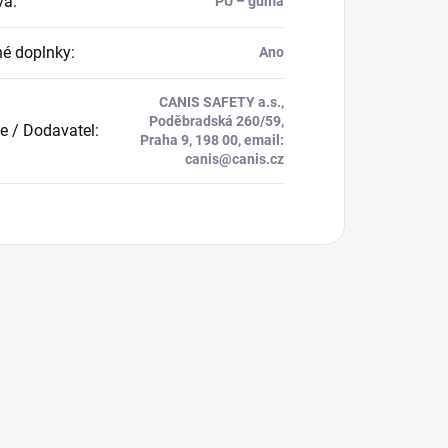
va
:
PU – guma
né doplnky
:
Ano
CANIS SAFETY a.s.,
Poděbradská 260/59,
e / Dodavatel
:
Praha 9, 198 00, email:
canis@canis.cz