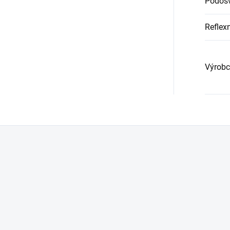
Podoš
Reflex
Výrobc