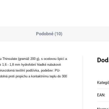
Podobné (10)
Dod
 Thinsulate (gramáž 200 g), s ocelovou špicí a
 z 1,6 - 1,8 mm hydrofobní hladké nubukové
ruvzdorná textilní podšívka, podešev: PU-
odolná proti propichu a kontaktnímu teplu do 300
Kategó
EAN
: