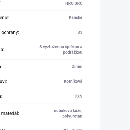
:
HRO SRC
enie
:
Pánské
 ochrany
:
S3
S vyztuženou špičkou a
na
:
podrážkou
a
:
Zimní
uvi
:
Kotníková
a
:
CXS
nubuková kůže,
 materiál
:
polyuretan