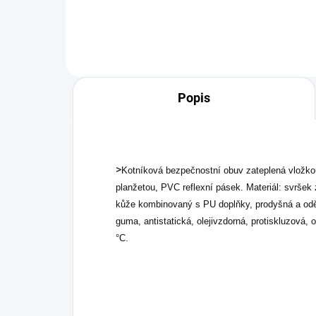
Popis
>
Kotníková bezpečnostní obuv zateplená vložkou
planžetou, PVC reflexní pásek. Materiál: svršek
kůže kombinovaný s PU doplňky, prodyšná a odě
guma, antistatická, olejivzdorná, protiskluzová, 
°C.