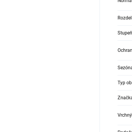
Norma
Rozdel
Stupeň
Ochra
Sezón
Typ ob
Značk
Vrchný