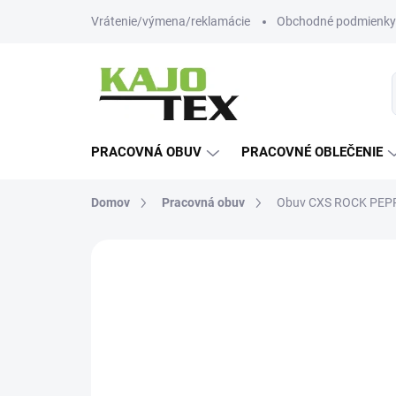
Prejsť
Vrátenie/výmena/reklamácie
Obchodné podmienky
na
obsah
PRACOVNÁ OBUV
PRACOVNÉ OBLEČENIE
Domov
Pracovná obuv
Obuv CXS ROCK PEPRI
1 hodnotenie
Podrobnosti hodnot
NOVINKA