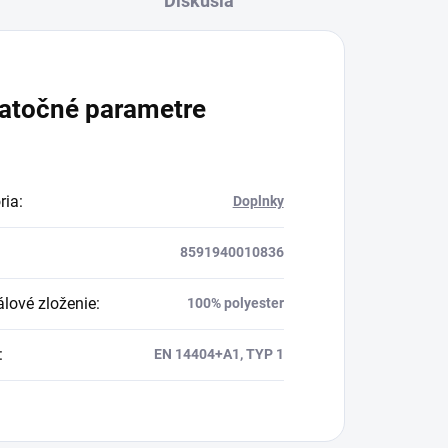
Diskusia
atočné parametre
ria
:
Doplnky
8591940010836
álové zloženie
:
100% polyester
:
EN 14404+A1, TYP 1