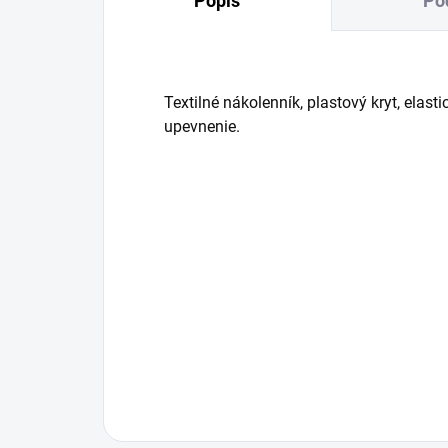
Popis
Po
Textilné nákolenník, plastový kryt, elas
upevnenie.