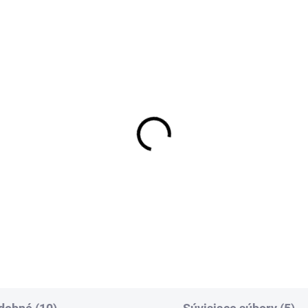
1-4 DNÍ ODOŠLEME
1-4 DNÍ ODO
(>50 PÁR)
(>5
nožky CXS SOFT,
LED čelovka s hliníko
erno-červené
telom
,84
€10,58
12 bez DPH
€8,60 bez DPH