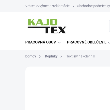
Prejsť
Vrátenie/výmena/reklamácie
Obchodné podmienky
na
obsah
PRACOVNÁ OBUV
PRACOVNÉ OBLEČENIE
Domov
Doplnky
Textilný nákolenník
Neohodnotené
Podrobnosti hodn