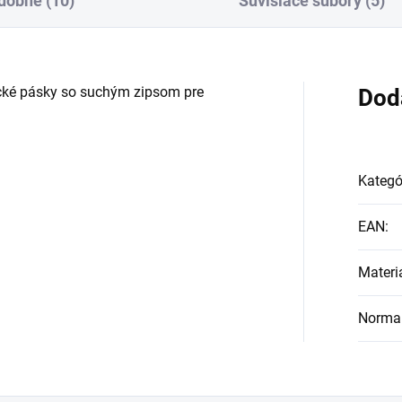
dobné (10)
Súvisiace súbory (5)
tické pásky so suchým zipsom pre
Dod
Kategó
EAN
:
Materi
Norma