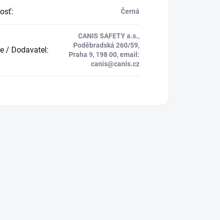
osť
:
Černá
CANIS SAFETY a.s.,
Poděbradská 260/59,
e / Dodavatel
:
Praha 9, 198 00, email:
canis@canis.cz