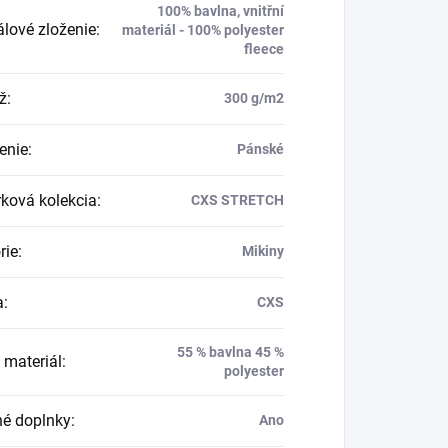
100% bavlna, vnitřní
álové zloženie
:
materiál - 100% polyester
fleece
ž
:
300 g/m2
enie
:
Pánské
ková kolekcia
:
CXS STRETCH
rie
:
Mikiny
a
:
CXS
55 % bavlna 45 %
 materiál
:
polyester
né doplnky
:
Ano