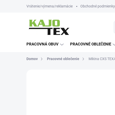
Prejsť
Vrátenie/výmena/reklamácie
Obchodné podmienky
na
obsah
PRACOVNÁ OBUV
PRACOVNÉ OBLEČENIE
Domov
Pracovné oblečenie
Mikina CXS TEXA
Neohodnotené
Podrobnosti hodn
AKCIA
NOVINKA