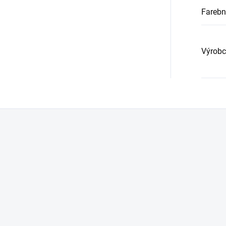
Farebn
Výrobc