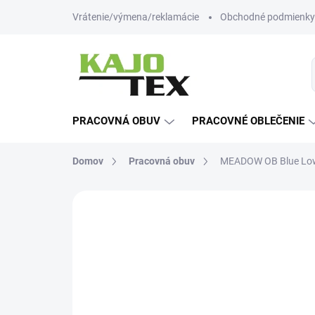
Prejsť
Vrátenie/výmena/reklamácie
Obchodné podmienky
na
obsah
PRACOVNÁ OBUV
PRACOVNÉ OBLEČENIE
Domov
Pracovná obuv
MEADOW OB Blue Lo
Neohodnotené
Podrobnosti hodn
NOVINKA