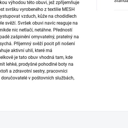
Standa
kou výhodou této obuvi, jež zpříjemňuje
ost svršku vyrobeného z textilie MESH
vystupovat vzduch, kůže na chodidlech
le svěží. Svršek obuvi navíc reaguje na
 nikde nic netlačí, netáhne. Předností
řípadě zašpinění omyvatelný, pratelný na
osychá. Příjemný svěží pocit při nošení
huje aktivní uhlí, které má
Celkově je tato obuv vhodná tam, kde
 mít lehké, prodyšné pohodlné boty na
toři a zdravotní sestry, pracovníci
ce, doručovatelé v poštovních službách,