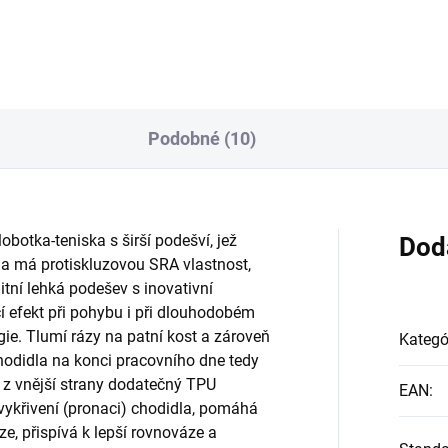
Podobné (10)
obotka-teniska s širší podešví, jež
Dod
zi a má protiskluzovou SRA vlastnost,
litní lehká podešev s inovativní
í efekt při pohybu i při dlouhodobém
gie. Tlumí rázy na patní kost a zároveň
Kategó
chodidla na konci pracovního dne tedy
n z vnější strany dodatečný TPU
EAN
:
křivení (pronaci) chodidla, pomáhá
ze, přispívá k lepší rovnováze a