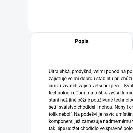
Popis
Ultralehká, prodyšná, velmi pohodlná pol
zajišťuje velmi dobrou stabilitu při chů
čímž uživateli zajistí větší bezpečí. Kva
technologií eCorn má o 60% vyšší tlumíc
stání než jiné běžně používané technolo
šetří svalstvo chodidel i nohou. Nohy i 
tolik nebolí. Na podešvi je navíc umístě
komponent, jež zamezuje nadměrnému vy
tak lépe udržet chodidlo ve správné polo