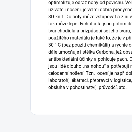
optimalizuje odraz nohy od povrchu. Vel
uživateli nošení, je velmi dobrá prodyšn
3D knit. Do boty může vstupovat a z ní 
tak může lépe dýchat a ta jsou potom dé
tvar chodidla a přizpůsobí se jeho tvaru,
použitého materiálu je také to, že je v p
30 ° C (bez použití chemikálií) a rychle 
dále umocňuje i stélka Carbona, jež obsa
antibakteriální účinky a pohlcuje pach. 
jsou lidé dlouho „na nohou“ a potřebují
celodenní nošení. Tzn. ocení je např. dok
laboratoří, lékárníci, přepravci v logisti
obsluha v pohostinství, průvodčí, atd.