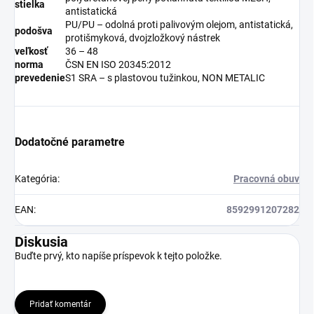
stielka
antistatická
PU/PU – odolná proti palivovým olejom, antistatická,
podošva
protišmyková, dvojzložkový nástrek
veľkosť
36 – 48
norma
ČSN EN ISO 20345:2012
prevedenie
S1 SRA – s plastovou tužinkou, NON METALIC
Dodatočné parametre
Kategória
:
Pracovná obuv
EAN
:
8592991207282
Diskusia
Buďte prvý, kto napíše príspevok k tejto položke.
Pridať komentár