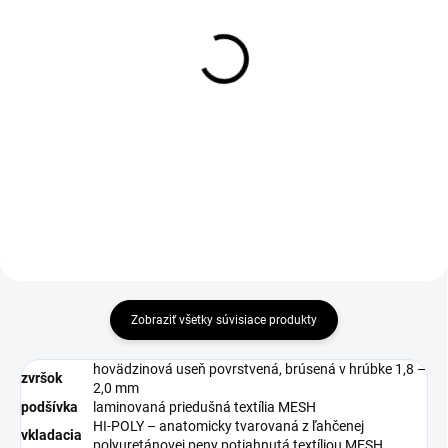
1-4 DNÍ ODOŠLEME
1-3 DNÍ ODOŠLEME
(>50 PÁR)
(10 KS)
Šnúrky do obuvi, ploché,
Kefa drevenná na
čierne, 110 cm
leštenie
€1,69
€2,30
€1,37 bez DPH
€1,87 bez DPH
Do košíka
Zobraziť všetky súvisiace produkty
hovädzinová useň povrstvená, brúsená v hrúbke 1,8 –
zvršok
2,0 mm
podšívka
laminovaná priedušná textília MESH
HI-POLY – anatomicky tvarovaná z ľahčenej
vkladacia
polyuretánovej peny potiahnutá textíliou MESH,