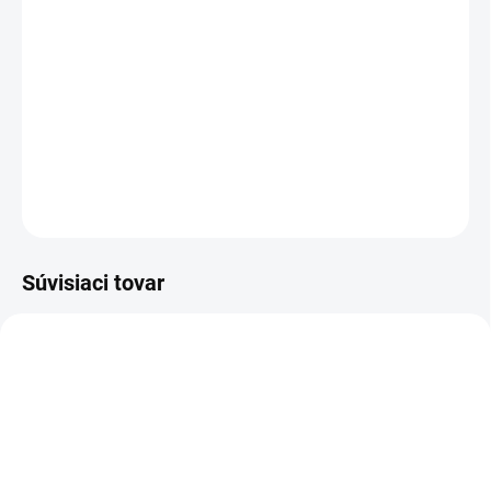
−
+
Pridať do košíka
Sandál bezpečnostný - celokožený, NON METALIC
DETAILNÉ INFORMÁCIE
OPÝTAŤ SA
STRÁŽIŤ
Súvisiaci tovar