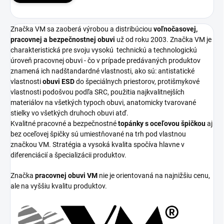
Značka VM sa zaoberá výrobou a distribúciou
voľnočasovej,
pracovnej a bezpečnostnej obuvi
už od roku 2003. Značka VM je
charakteristická pre svoju vysokú
technickú a technologickú
úroveň pracovnej obuvi - čo v prípade predávaných produktov
znamená ich nadštandardné vlastnosti, ako sú: antistatické
vlastnosti
obuvi ESD
do špeciálnych priestorov, protišmykové
vlastnosti podošvou podľa SRC, použitia najkvalitnejších
materiálov na všetkých typoch obuvi, anatomicky tvarované
stielky vo všetkých druhoch obuvi atď.
Kvalitné pracovné a bezpečnostné
topánky s oceľovou špičkou
aj
bez oceľovej špičky sú umiestňované na trh pod vlastnou
značkou VM. Stratégia a vysoká kvalita spočíva hlavne v
diferenciácií a špecializácii produktov.
Značka
pracovnej obuvi VM
nie je orientovaná na najnižšiu cenu,
ale na vyššiu kvalitu produktov.