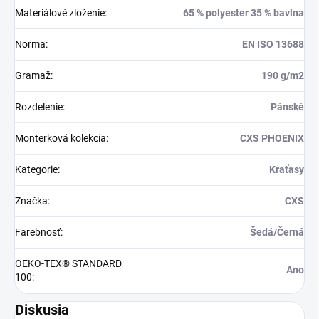
Materiálové zloženie
:
65 % polyester 35 % bavlna
Norma
:
EN ISO 13688
Gramaž
:
190 g/m2
Rozdelenie
:
Pánské
Monterková kolekcia
:
CXS PHOENIX
Kategorie
:
Kraťasy
Značka
:
CXS
Farebnosť
:
Šedá/Černá
OEKO-TEX® STANDARD
Ano
100
:
Diskusia