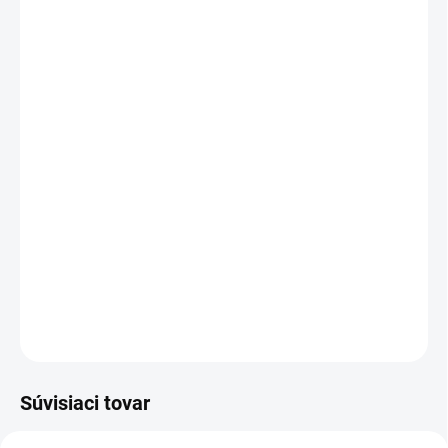
MÔŽEME DORUČIŤ DO:
ZVOĽTE VARIANT
MOŽNOSTI DORUČENIA
−
+
Pridať do košíka
Pánske montérkové kraťasy, pás s pútkami na opasok, predné
klinové vrecká, bočné vrecko s klopou, vrecko na skladací /
zvinovací meter, zadné jednoduchá vrecko na pravej strane.
DETAILNÉ INFORMÁCIE
OPÝTAŤ SA
STRÁŽIŤ
Súvisiaci tovar