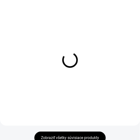
1-4 DNÍ ODOŠLEME
DO 1-4 PRACOVNÝCH DNÍ ODOŠLEME
(>50 KS)
(37 KS)
Pánske funkčné spodky
MACHR TOOL T-shirt
ACTIVE, sivé
black
€13,88
€13,56
€11,28 bez DPH
€11,02 bez DPH
Zobraziť všetky súvisiace produkty