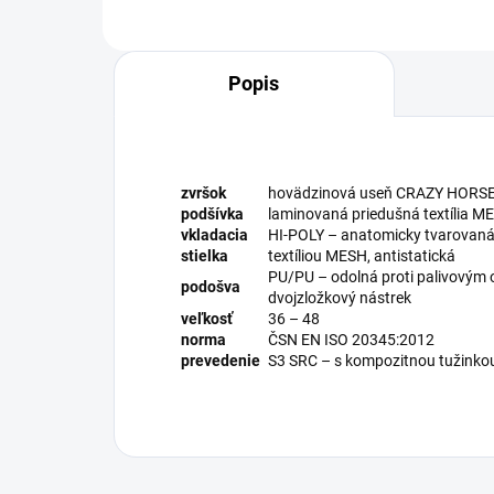
Popis
zvršok
hovädzinová useň CRAZY HORSE 
podšívka
laminovaná priedušná textília M
vkladacia
HI-POLY – anatomicky tvarovaná 
stielka
textíliou MESH, antistatická
PU/PU – odolná proti palivovým o
podošva
dvojzložkový nástrek
veľkosť
36 – 48
norma
ČSN EN ISO 20345:2012
prevedenie
S3 SRC – s kompozitnou tužinkou