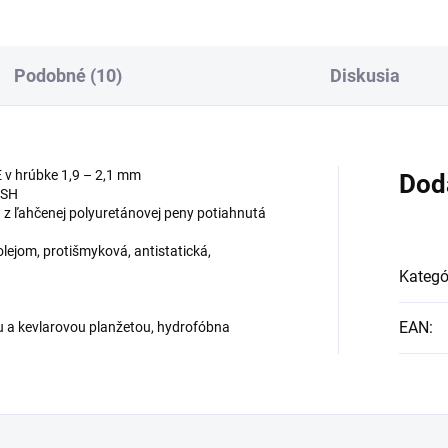
Podobné (10)
Diskusia
v hrúbke 1,9 – 2,1 mm
Dod
ESH
z ľahčenej polyuretánovej peny potiahnutá
lejom, protišmyková, antistatická,
Kategó
EAN
:
 a kevlarovou planžetou, hydrofóbna