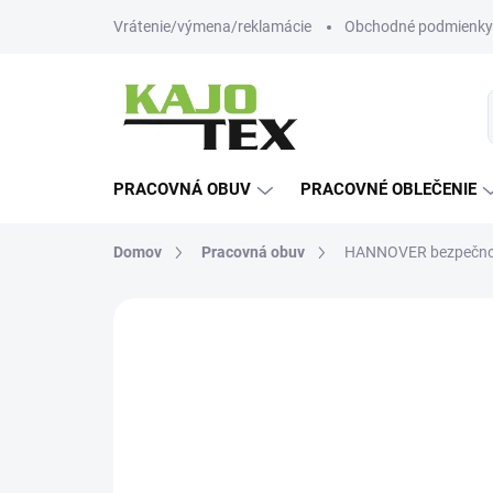
Prejsť
Vrátenie/výmena/reklamácie
Obchodné podmienky
na
obsah
PRACOVNÁ OBUV
PRACOVNÉ OBLEČENIE
Domov
Pracovná obuv
HANNOVER bezpečnos
Neohodnotené
Podrobnosti hodn
-12% ZĽAVA S KÓDOM
KAJOTEX