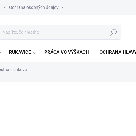
Ochrana osobných údajov
Hľadať
RUKAVICE
PRÁCA VO VÝŠKACH
OCHRANA HLAV
tná členková
otenia
ZNAČKA:
VM FOOTWEAR
€57,46
€46,72 bez DPH