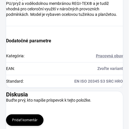
PU/pryž a voděodolnou membránou REGI-TEX® a je tudíž
vhodná pro celoroční využití v náročných provozních
podmínkách. Model je vybaven ocelovou tužinkou a planžetou.
Dodatočné parametre
Kategória
:
Pracovná obuv
EAN
:
Zvoľte variant
Standard
:
EN ISO 20345 S3 SRC HRO
Diskusia
Buďte prvý, kto napíše príspevok k tejto položke.
Pridať komentár