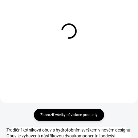
1-4 DNÍ ODOŠLEME
DO 1-4 PRACOVNÝCH DNÍ ODOŠLEME
(27 PÁR)
(39 KS)
Návlek na obuv Visitor
D-SOLE Insole
Integral S1P, vel. M
€2,69
€54,35
€2,19 bez DPH
€44,19 bez DPH
Zobraziť všetky súvisiace produkty
Tradiční kotníková obuv s hydrofobním svrškem v novém designu.
Obuv je vybavená nástřikovou dvoukomponentní podešví