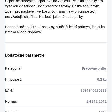
Čepice se skořepinou sportovního vzhledu. Reflexní doplňky pro
vysokou viditelnost. Boční části ze síťoviny. Páska se suchým
zipem pro nastavení velikosti. Ochrana hlavy při činnostech
nevyžadujících přilbu. Neslouží jako náhrada přilby.
Doporučené použití: autoservisy, silničáři, lehký průmysl, logistika,
letecká a lodní doprava.
Dodatočné parametre
Kategória
:
Pracovné prilby
Hmotnosť
:
0.2 kg
EAN
:
8591940280888
Norma
:
EN 812:2012