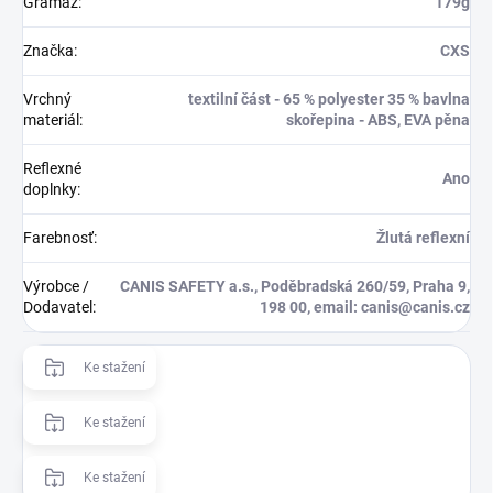
Gramaž
:
179g
Značka
:
CXS
Vrchný
textilní část - 65 % polyester 35 % bavlna
materiál
:
skořepina - ABS, EVA pěna
Reflexné
Ano
doplnky
:
Farebnosť
:
Žlutá reflexní
Výrobce /
CANIS SAFETY a.s., Poděbradská 260/59, Praha 9,
Dodavatel
:
198 00, email: canis@canis.cz
Ke stažení
Ke stažení
Ke stažení