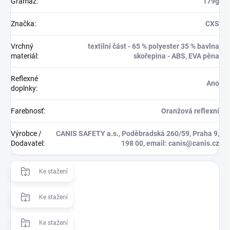
Gramaž
:
179g
Značka
:
CXS
Vrchný
textilní část - 65 % polyester 35 % bavlna
materiál
:
skořepina - ABS, EVA pěna
Reflexné
Ano
doplnky
:
Farebnosť
:
Oranžová reflexní
Výrobce /
CANIS SAFETY a.s., Poděbradská 260/59, Praha 9,
Dodavatel
:
198 00, email: canis@canis.cz
Ke stažení
Ke stažení
Ke stažení