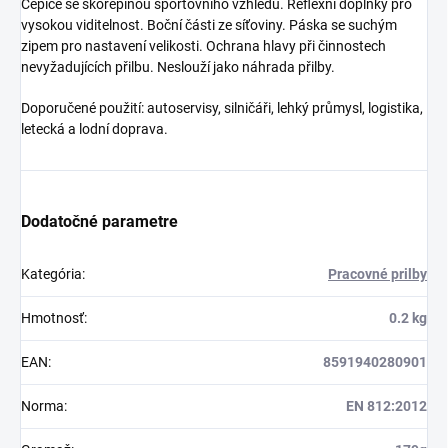
Čepice se skořepinou sportovního vzhledu. Reflexní doplňky pro
vysokou viditelnost. Boční části ze síťoviny. Páska se suchým
zipem pro nastavení velikosti. Ochrana hlavy při činnostech
nevyžadujících přilbu. Neslouží jako náhrada přilby.
Doporučené použití: autoservisy, silničáři, lehký průmysl, logistika,
letecká a lodní doprava.
Dodatočné parametre
Kategória
:
Pracovné prilby
Hmotnosť
:
0.2 kg
EAN
:
8591940280901
Norma
:
EN 812:2012