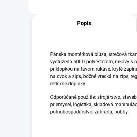
Popis
Pánska montérková blúza, strečová tka
vystužená 600D polyesterom, rukávy s n
príklopkou na ľavom rukáve, kryté zapína
na cvok a zips, bočné vrecká na zips, reg
reflexné doplnky.
Odporúčané použitie: strojárstvo, stave
priemysel, logistika, skladová manipulác
poľnohospodárstvo, záhrada, hobby.