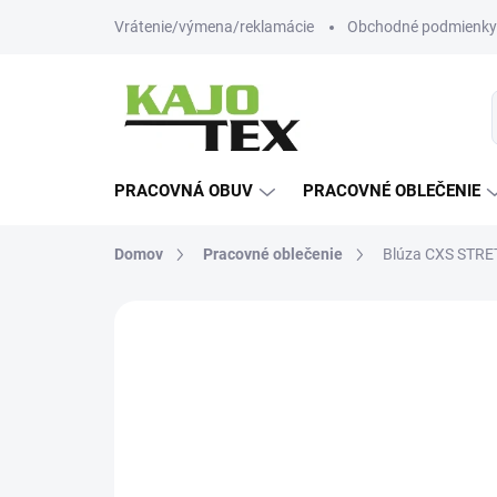
Prejsť
Vrátenie/výmena/reklamácie
Obchodné podmienky
na
obsah
PRACOVNÁ OBUV
PRACOVNÉ OBLEČENIE
Domov
Pracovné oblečenie
Blúza CXS STRET
Neohodnotené
Podrobnosti hodn