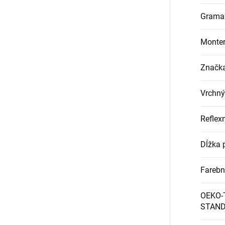
Grama
Monter
Značk
Vrchný
Reflex
Dĺžka 
Farebn
OEKO-
STAND