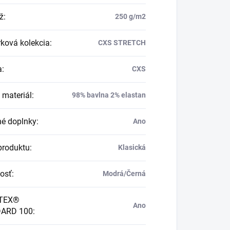
ž
:
250 g/m2
ková kolekcia
:
CXS STRETCH
a
:
CXS
 materiál
:
98% bavlna 2% elastan
né doplnky
:
Ano
produktu
:
Klasická
osť
:
Modrá/Černá
TEX®
Ano
ARD 100
: