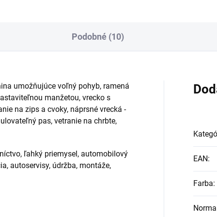
Podobné (10)
nina umožňujúce voľný pohyb, ramená
Dod
astaviteľnou manžetou, vrecko s
nie na zips a cvoky, náprsné vrecká -
ulovateľný pas, vetranie na chrbte,
Kategó
bníctvo, ľahký priemysel, automobilový
EAN
:
ia, autoservisy, údržba, montáže,
Farba
:
Norma