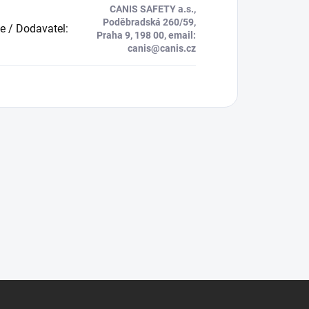
CANIS SAFETY a.s.,
Poděbradská 260/59,
e / Dodavatel
:
Praha 9, 198 00, email:
canis@canis.cz