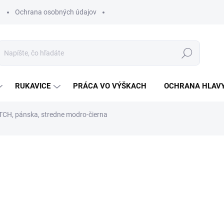
Ochrana osobných údajov
Hľadať
RUKAVICE
PRÁCA VO VÝŠKACH
OCHRANA HLAV
CH, pánska, stredne modro-čierna
otenia
€42,69
€34,71 bez DPH
Jednotková
ZVOĽTE VARIANT
cena: