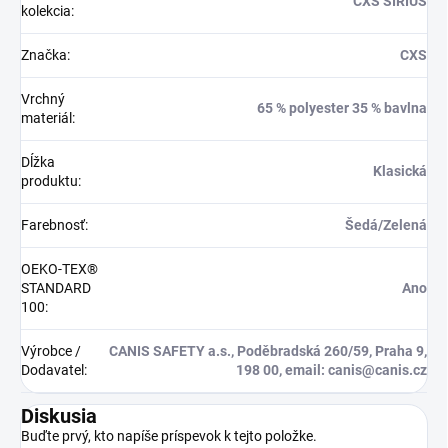
CXS SIRIUS
kolekcia
:
Značka
:
CXS
Vrchný
65 % polyester 35 % bavlna
materiál
:
Dĺžka
Klasická
produktu
:
Farebnosť
:
Šedá/Zelená
OEKO-TEX®
STANDARD
Ano
100
:
Výrobce /
CANIS SAFETY a.s., Poděbradská 260/59, Praha 9,
Dodavatel
:
198 00, email: canis@canis.cz
Diskusia
Buďte prvý, kto napíše príspevok k tejto položke.