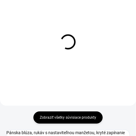
1-4 DNÍ ODOŠLEME
1-4 DNÍ ODOŠLEME
(>50 KS)
(>50 KS)
Tričko CXS NOLAN,
Vesta DENVER, zimná,
krátký rukáv, černé
čierna
€6,20
€17,92
€5,04 bez DPH
€14,57 bez DPH
Zobraziť všetky súvisiace produkty
Pánska blúza, rukáv s nastaviteľnou manžetou, kryté zapínanie