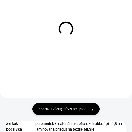
1-4 DNÍ ODOŠLEME
DO 1-4 PRACOVNÝCH DNÍ ODOŠLEME
(>50 PÁR)
(>50 KS)
Šnúrky do obuvi
THERMA Insole 36-46
reflexné, guľaté, 130 cm,
€1,90
čierne
€1,54 bez DPH
€2,97
Do košíka
€2,41 bez DPH
Do košíka
Zobraziť všetky súvisiace produkty
zvršok
poromerický materiál microfibre v hrúbke 1,6 - 1,8 mm
podšívka
laminovaná priedušná textile
MESH