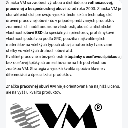
Značka VM sa zaoberá výrobou a distribúciou
voľnočasovej,
pracovnej a bezpečnostnej obuvi
už od roku 2003. Značka VM je
charakteristická pre svoju vysokú
technickú a technologickú
úroveň pracovnej obuvi - čo v prípade predávaných produktov
znamená ich nadštandardné vlastnosti, ako sú: antistatické
vlastnosti
obuvi ESD
do špeciálnych priestorov, protišmykové
vlastnosti podošvou podľa SRC, použitia najkvalitnejších
materiálov na všetkých typoch obuvi, anatomicky tvarované
stielky vo všetkých druhoch obuvi atď.
Kvalitné pracovné a bezpečnostné
topánky s oceľovou špičkou
aj
bez oceľovej špičky sú umiestňované na trh pod vlastnou
značkou VM. Stratégia a vysoká kvalita spočíva hlavne v
diferenciácií a špecializácii produktov.
Značka
pracovnej obuvi VM
nie je orientovaná na najnižšiu cenu,
ale na vyššiu kvalitu produktov.