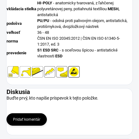
HI-POLY
- anatomicky tvarovaná, z ľahčenej
vkládacia
stielka
polyuretánovej peny, potiahnutá textíliou
MESH,
antistatická
PU/PU
- odolná proti palivovým olejom, antistatická,
podošva
protišmyková, dvojzložkový nástrek
veľkosť
36 - 48
ČSN EN ISO 20345:2012 | ČSN EN ISO 61340-5-
norma
1:2017, ed. 3
S1 ESD SRC
- s oceľovou špicou - antistatické
prevedenie
vlastnosti
ESD
Diskusia
Buďte prvý, kto napíše príspevok k tejto položke.
Pridať komentár