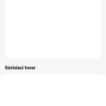
MOŽNOSTI DORUČENIA
−
+
Pridať do košíka
Sandál bezpečnostný ESD - microfibre
DETAILNÉ INFORMÁCIE
OPÝTAŤ SA
STRÁŽIŤ
Súvisiaci tovar