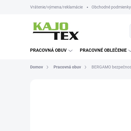
Prejsť
Vrátenie/výmena/reklamácie
Obchodné podmienky
na
obsah
PRACOVNÁ OBUV
PRACOVNÉ OBLEČENIE
Domov
Pracovná obuv
BERGAMO bezpečnost
Neohodnotené
Podrobnosti hodn
-12% ZĽAVA S KÓDOM
KAJOTEX