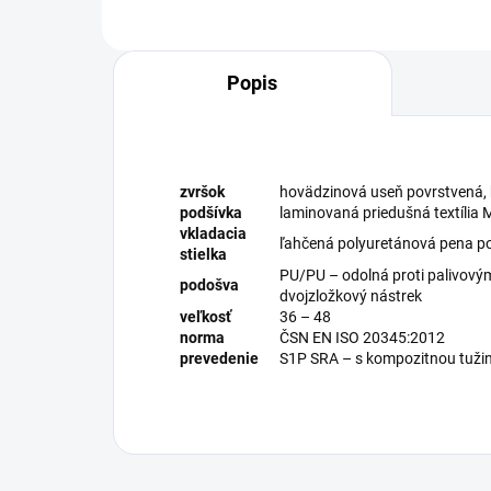
Popis
zvršok
hovädzinová useň povrstvená, 
podšívka
laminovaná priedušná textília
vkladacia
ľahčená polyuretánová pena po
stielka
PU/PU – odolná proti palivovým
podošva
dvojzložkový nástrek
veľkosť
36 – 48
norma
ČSN EN ISO 20345:2012
prevedenie
S1P SRA – s kompozitnou tuži