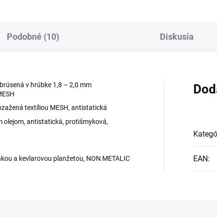
Podobné (10)
Diskusia
brúsená v hrúbke 1,8 – 2,0 mm
Dod
 MESH
zažená textíliou MESH, antistatická
 olejom, antistatická, protišmyková,
Kategó
EAN
:
nkou a kevlarovou planžetou, NON METALIC