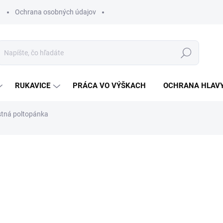
Ochrana osobných údajov
Hľadať
RUKAVICE
PRÁCA VO VÝŠKACH
OCHRANA HLAV
ná poltopánka
otenia
ZNAČKA:
VM FOOTWEAR
€51,21
€41,63 bez DPH