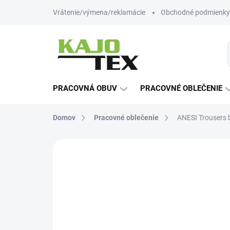
Prejsť
Vrátenie/výmena/reklamácie
Obchodné podmienky
na
obsah
PRACOVNÁ OBUV
PRACOVNÉ OBLEČENIE
Domov
Pracovné oblečenie
ANESI Trousers 
Neohodnotené
Podrobnosti hodn
-12% ZĽAVA S KÓDOM
KAJOTEX