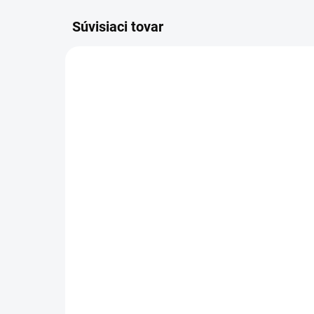
Súvisiaci tovar
1-4 DNÍ ODOŠLEME
DO
(1 KS)
Nohavice do pása
KR
červeno-čierne dámske
gr
€6,28
€2
€5,11 bez DPH
€22