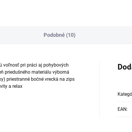
Podobné (10)
ú voľnosť pri práci aj pohybových
Dod
eň priedušného materiálu výborná
y) priestranné bočné vrecká na zips
ity a relax
Kategó
EAN
: