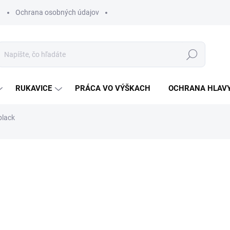
Ochrana osobných údajov
Hľadať
RUKAVICE
PRÁCA VO VÝŠKACH
OCHRANA HLAV
black
otenia
ZNAČKA:
BENNON
€24,84
€20,20 bez DPH