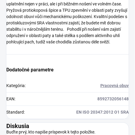
uplatnění nejen v práci, ale i při běžném nošení ve volném čase.
Pryžová protiokopová špice a TPU zpevnění v oblasti paty zvyšují
odolnost obuvi vůči mechanickému poškození. Kvalitní podešev s
protiskluzovými SRA vlastnostmi zajistí, že budete mít dobrou
stabilitu i v náročnějším terénu. Pohodlí při nošení vám zajistí
odpružení v oblasti paty a také stélka s podílem aktivního uhlí
pohlcující pach, tudíž vaše chodidla zůstanou déle svěží.
Dodatočné parametre
Kategória
:
Pracovná obuv
EAN
:
8592732056148
Standard
:
EN ISO 20347:2012 O1 SRA
Diskusia
Buďte prvý, kto napíše príspevok k tejto položke.