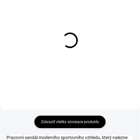
1-3 DNÍ ODOŠLEME
DO 1-4 PRACOVNÝCH DNÍ ODOŠLEME
(9 KS)
(>50 KS)
Drevená kefa na leštenie
SUPREMA Gel ESD
obuvi
Insole
€1,20
€6,57
€0,98 bez DPH
€5,34 bez DPH
Do košíka
Zobraziť všetky súvisiace produkty
Pracovní sandál moderního sportovního vzhledu, který nalezne