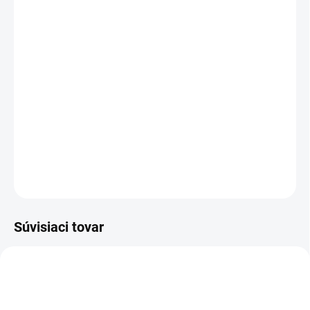
cena:
VEĽKOSŤ
MÔŽEME DORUČIŤ DO:
ZVOĽTE VARIANT
MOŽNOSTI DORUČENIA
−
+
Pridať do košíka
DETAILNÉ INFORMÁCIE
OPÝTAŤ SA
STRÁŽIŤ
Súvisiaci tovar