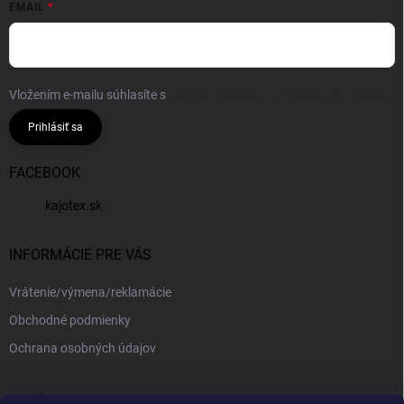
EMAIL
Vložením e-mailu súhlasíte s
podmienkami ochrany osobných údajov
Prihlásiť sa
FACEBOOK
kajotex.sk
INFORMÁCIE PRE VÁS
Vrátenie/výmena/reklamácie
Obchodné podmienky
Ochrana osobných údajov
PRIJÍMAME ONLINE PLATBY