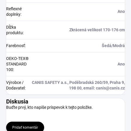
Reflexné
Ano
doplnky
:
Dĺžka
Zkrácená velikost 170-176 cm
produktu
:
Farebnosť
:
Šedá/Modrá
OEKO-TEX®
STANDARD
Ano
100
:
Výrobce /
CANIS SAFETY a.s., Poděbradská 260/59, Praha 9,
Dodavatel
:
198 00, email: canis@canis.cz
Diskusia
Buďte prvý, kto napíše príspevok k tejto položke.
Pridať komentár