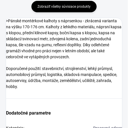
Zobraziť všetky súvisiace produkty
>Pánské montérkové kalhoty s náprsenkou - zkrácená varianta
na výšku 170-176 cm. Kalhoty z lehkého materiálu, náprsní kapsa
s klopou, přední klínové kapsy, boční kapsa s klopou, kapsa na
skládací/svinovací metr, zdvojená kolena, zadní jednoduchá
kapsa, šle vzadu na gumu, reflexní doplňky. Díky odlehčené
gramáži vhodné pro práci nejen v letním období, ale také
celoročně ve vytápěných provozech.
Doporučené použití: stavebnictví, strojírenství, lehký průmysl,
automobilový průmysl, logistika, skladová manipulace, spedice,
autoservisy, údržba, montáže, zemědělství, učiliště, zahrada,
hobby.
Dodatočné parametre
Kategória
:
Pracovné odevy