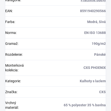
EAN
:
8591940290566
Farba
:
Modrá, Sivá
Norma
:
EN ISO 13688
Gramaž
:
190g/m2
Rozdelenie
:
Pánské
Monterková
CXS PHOENIX
kolekcia
:
Kategorie
:
Kalhoty s laclem
Značka
:
CXS
Vrchný
65 % polyester 35 % bavlna
materiál
: