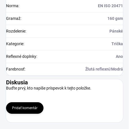
Norma
:
EN ISO 20471
Gramaž
:
160 gsm
Rozdelenie
:
Pánské
Kategorie
:
Trička
Reflexné doplnky
:
Ano
Farebnosť
:
Žlutá reflexní/Modrá
Diskusia
Buďte prvý, kto napíše príspevok k tejto položke.
Pridať komentár