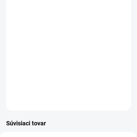
MÔŽEME DORUČIŤ DO:
ZVOĽTE VARIANT
MOŽNOSTI DORUČENIA
−
+
Pridať do košíka
Výstražné tričko s okrúhlym výstrihom v kontrastnej modrej farbe,
krátky rukáv, reflexné pruhy: 2 horizontálne, 2 vertikálne (šírka 5
cm), po stranách panely zo sieťoviny v modrej farbe.
DETAILNÉ INFORMÁCIE
OPÝTAŤ SA
STRÁŽIŤ
Súvisiaci tovar