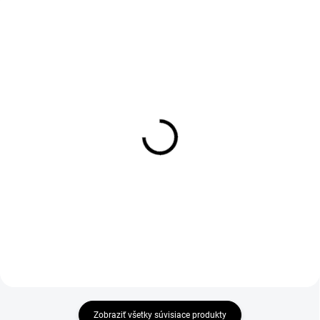
AKCIA
1-4 DNÍ ODOŠLEME
SKLADOM-ODOŠLEME DO 24 HODÍN
(>50 KS)
(>50 KS)
Pánske tričko s dlhým
Montérky do pásu
rukávom PETER, čierne
Snickers AllroundWork
Stretch biele
€6
€108,90
€4,88 bez DPH
€88,54 bez DPH
Zobraziť všetky súvisiace produkty