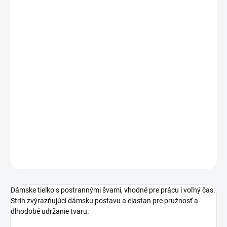
MÔŽEME DORUČIŤ DO:
ZVOĽTE VARIANT
MOŽNOSTI DORUČENIA
−
+
Pridať do košíka
Dámske tielko s postrannými švami, vhodné pre prácu i voľný čas.
Strih zvýrazňujúci dámsku postavu a elastan pre pružnosť a
dlhodobé udržanie tvaru.
DETAILNÉ INFORMÁCIE
OPÝTAŤ SA
STRÁŽIŤ
Dámske tielko s postrannými švami, vhodné pre prácu i voľný čas.
Strih zvýrazňujúci dámsku postavu a elastan pre pružnosť a
dlhodobé udržanie tvaru.