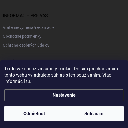
INFORMÁCIE PRE VÁS
Vrátenie/výmena/reklamácie
Obchodné podmienky
Ochrana osobných údajov
PRIJÍMAME ONLINE PLATBY
Tento web používa súbory cookie. Ďalším prechádzaním
tohto webu vyjadrujete súhlas s ich používaním. Viac
informácií
tu
.
Nastavenie
Copyright 2026
kajotex.sk
. Všetky práva vyhradené.
Upraviť nastavenie
cookies
Odmietnuť
Súhlasím
Vytvoril Shoptet