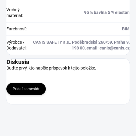
Vrchný
95 % bavlna 5 % elastan
materiál
:
Farebnosť
:
Bílá
Výrobce /
CANIS SAFETY a.s., Poděbradská 260/59, Praha 9,
Dodavatel
:
198 00, email: canis@canis.cz
Diskusia
Buďte prvý, kto napíše príspevok k tejto položke.
Pridať komentár