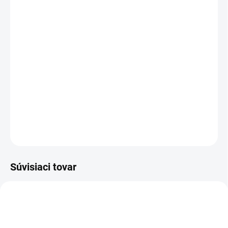
cena:
VEĽKOSŤ
MÔŽEME DORUČIŤ DO:
ZVOĽTE VARIANT
MOŽNOSTI DORUČENIA
−
+
Pridať do košíka
DETAILNÉ INFORMÁCIE
OPÝTAŤ SA
STRÁŽIŤ
Súvisiaci tovar