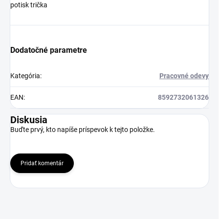
potisk trička
Dodatočné parametre
Kategória
:
Pracovné odevy
EAN
:
8592732061326
Diskusia
Buďte prvý, kto napíše príspevok k tejto položke.
Pridať komentár