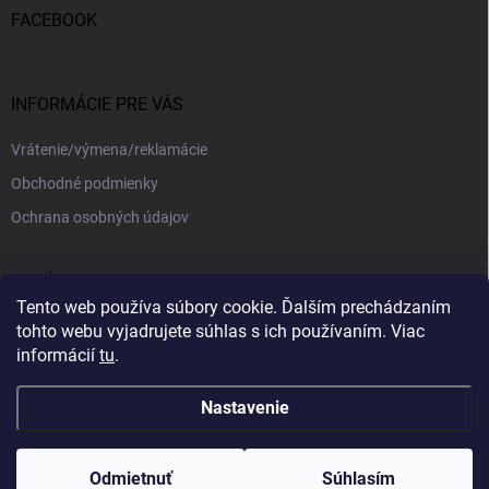
FACEBOOK
INFORMÁCIE PRE VÁS
Vrátenie/výmena/reklamácie
Obchodné podmienky
Ochrana osobných údajov
PRIJÍMAME ONLINE PLATBY
Tento web používa súbory cookie. Ďalším prechádzaním
tohto webu vyjadrujete súhlas s ich používaním. Viac
informácií
tu
.
Nastavenie
Copyright 2026
kajotex.sk
. Všetky práva vyhradené.
Upraviť nastavenie
cookies
Odmietnuť
Súhlasím