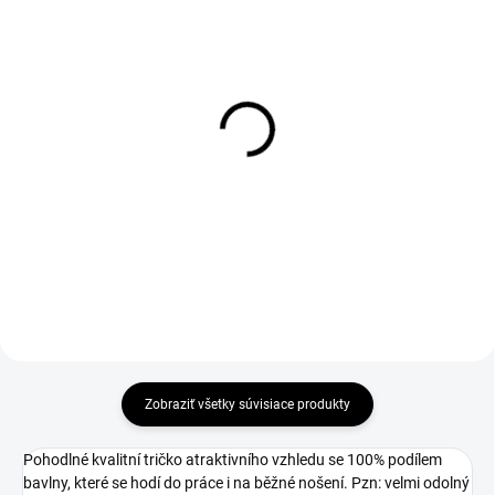
1-4 DNÍ ODOŠLEME
1-4 DNÍ ODOŠLEME
(>50 KS)
(>50 KS)
Tričko CXS MERLIN,
Tričko CXS RICHARD,
krátky rukáv, tmavo šedé
bez rukávov (tielko),
šedé
€12,90
€5,24
€10,49 bez DPH
€4,26 bez DPH
Zobraziť všetky súvisiace produkty
Pohodlné kvalitní tričko atraktivního vzhledu se 100% podílem
bavlny, které se hodí do práce i na běžné nošení. Pzn: velmi odolný