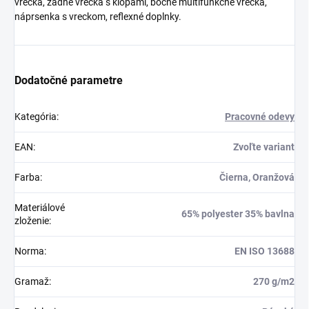
vrecká, zadné vrecká s klopami, bočné multifunkčné vrecká,
náprsenka s vreckom, reflexné doplnky.
Dodatočné parametre
Kategória
:
Pracovné odevy
EAN
:
Zvoľte variant
Farba
:
Čierna, Oranžová
Materiálové
65% polyester 35% bavlna
zloženie
:
Norma
:
EN ISO 13688
Gramaž
:
270 g/m2