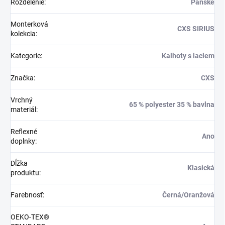
Rozdelenie
:
Pánské
Monterková
CXS SIRIUS
kolekcia
:
Kategorie
:
Kalhoty s laclem
Značka
:
CXS
Vrchný
65 % polyester 35 % bavlna
materiál
:
Reflexné
Ano
doplnky
:
Dĺžka
Klasická
produktu
:
Farebnosť
:
Černá/Oranžová
OEKO-TEX®