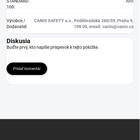
STANDARD
Ano
100
:
Výrobce /
CANIS SAFETY a.s., Poděbradská 260/59, Praha 9,
Dodavatel
:
198 00, email: canis@canis.cz
Diskusia
Buďte prvý, kto napíše príspevok k tejto položke.
Pridať komentár
Z
á
p