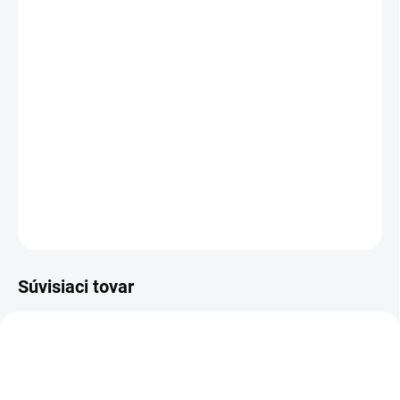
MÔŽEME DORUČIŤ DO:
ZVOĽTE VARIANT
MOŽNOSTI DORUČENIA
−
+
Pridať do košíka
Pánske nohavice na traky.
DETAILNÉ INFORMÁCIE
OPÝTAŤ SA
STRÁŽIŤ
Súvisiaci tovar