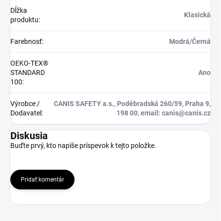
Dĺžka
Klasická
produktu
:
Farebnosť
:
Modrá/Černá
OEKO-TEX®
STANDARD
Ano
100
:
Výrobce /
CANIS SAFETY a.s., Poděbradská 260/59, Praha 9,
Dodavatel
:
198 00, email: canis@canis.cz
Diskusia
Buďte prvý, kto napíše príspevok k tejto položke.
Pridať komentár