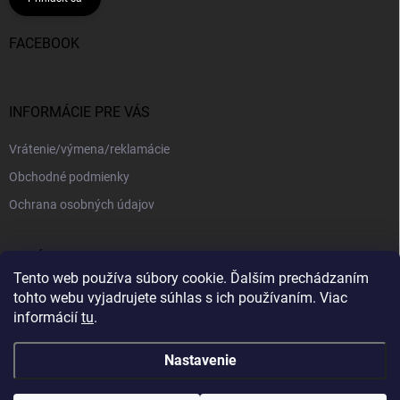
FACEBOOK
INFORMÁCIE PRE VÁS
Vrátenie/výmena/reklamácie
Obchodné podmienky
Ochrana osobných údajov
PRIJÍMAME ONLINE PLATBY
Tento web používa súbory cookie. Ďalším prechádzaním
tohto webu vyjadrujete súhlas s ich používaním. Viac
informácií
tu
.
Nastavenie
Copyright 2026
kajotex.sk
. Všetky práva vyhradené.
Upraviť nastavenie