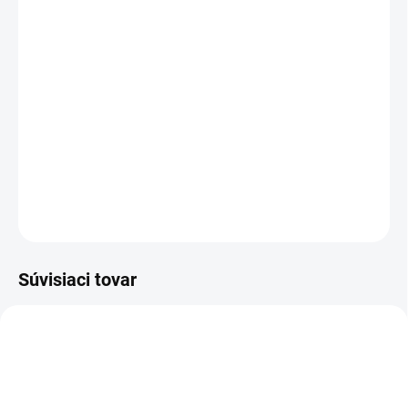
MOŽNOSTI DORUČENIA
−
+
Pridať do košíka
Poloholeňová bezpečnostná obuv - celokožená s membránou FREE-
TEX ®, NON METALIC, s Michelin® podošvou
DETAILNÉ INFORMÁCIE
OPÝTAŤ SA
STRÁŽIŤ
Súvisiaci tovar
TIP