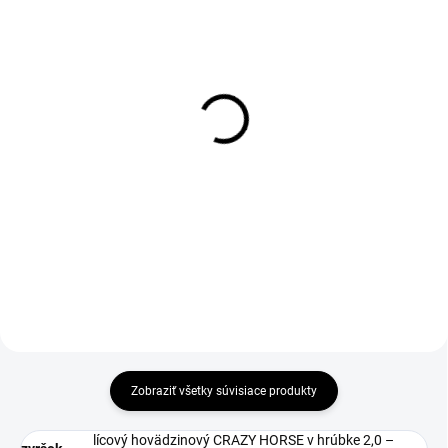
DO 1-4 PRACOVNÝCH DNÍ ODOŠLEME
1-3 DNÍ ODOŠLEME
(>50 KS)
(>50 KS)
THERMA Insole 36-46
Impregnácia obuvi
Protector 300ml
€1,90
€7
€1,54 bez DPH
€5,69 bez DPH
Do košíka
Do košíka
Zobraziť všetky súvisiace produkty
lícový hovädzinový CRAZY HORSE v hrúbke 2,0 –