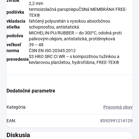
zvršok
2,2 mm
termoizolačná paropriepuČSNá MEMBRÁNA FREE-
podšívka
TEX®
vkladacia
ľahčený polyuretán s vysokou absorbčnou
stielka
schopnosťou, antistatická
MICHELIN-PU/RUBBER – do 300°C, odolná proti
podošva
palivovým olejom, antistatická, protišmyková
veľkosť
39 – 48
norma
ČSN EN ISO 20345:2012
S3 HRO SRC CI WR – s kompozitnou tužinkou a
prevedenie
kevlarovou planžetou, hydrofóbna, FREE-TEX®
Dodatočné parametre
Kategória
:
Pracovná obuv
EAN
:
8592991214129
Diskusia