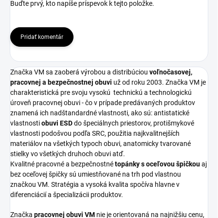
Buďte prvý, kto napíše príspevok k tejto položke.
Pridať komentár
Značka VM sa zaoberá výrobou a distribúciou
voľnočasovej,
pracovnej a bezpečnostnej obuvi
už od roku 2003. Značka VM je
charakteristická pre svoju vysokú
technickú a technologickú
úroveň pracovnej obuvi - čo v prípade predávaných produktov
znamená ich nadštandardné vlastnosti, ako sú: antistatické
vlastnosti
obuvi ESD
do špeciálnych priestorov, protišmykové
vlastnosti podošvou podľa SRC, použitia najkvalitnejších
materiálov na všetkých typoch obuvi, anatomicky tvarované
stielky vo všetkých druhoch obuvi atď.
Kvalitné pracovné a bezpečnostné
topánky s oceľovou špičkou
aj
bez oceľovej špičky sú umiestňované na trh pod vlastnou
značkou VM. Stratégia a vysoká kvalita spočíva hlavne v
diferenciácií a špecializácii produktov.
Značka
pracovnej obuvi VM
nie je orientovaná na najnižšiu cenu,