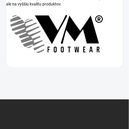
ale na vyššiu kvalitu produktov.
Z
á
p
ä
t