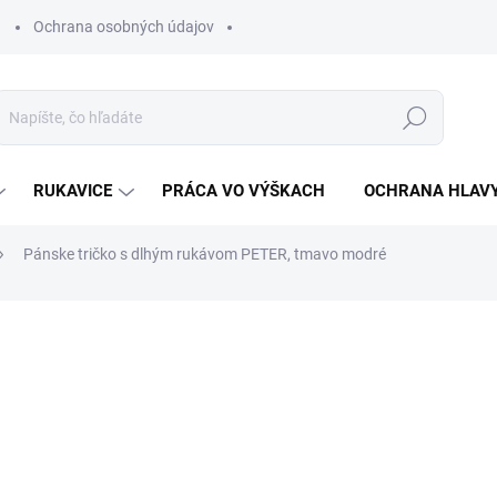
Ochrana osobných údajov
Hľadať
RUKAVICE
PRÁCA VO VÝŠKACH
OCHRANA HLAV
Pánske tričko s dlhým rukávom PETER, tmavo modré
otenia
€6
€4,88 bez DPH
Jednotková
ZVOĽTE VARIANT
cena: