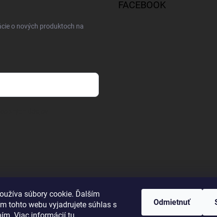
FACEBOOK
ácie o nových produktoch na
osobných údajov
oužíva súbory cookie. Ďalším
Odmietnuť
m tohto webu vyjadrujete súhlas s
ním. Viac informácií
tu
.