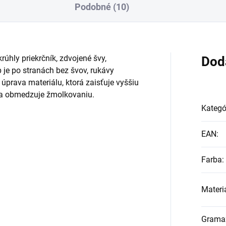
Podobné (10)
rúhly priekrčník, zdvojené švy,
Dod
 je po stranách bez švov, rukávy
úprava materiálu, ktorá zaisťuje vyššiu
 a obmedzuje žmolkovaniu.
Kategó
EAN
:
Farba
:
Materi
Grama