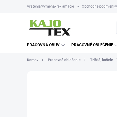
Prejsť
Vrátenie/výmena/reklamácie
Obchodné podmienky
na
obsah
PRACOVNÁ OBUV
PRACOVNÉ OBLEČENIE
Domov
Pracovné oblečenie
Tričká, košele
Neohodnotené
Podrobnosti hodn