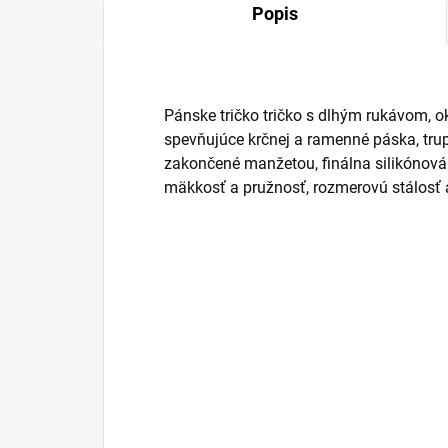
Popis
Pánske tričko tričko s dlhým rukávom, ok
spevňujúce krčnej a ramenné páska, trup
zakončené manžetou, finálna silikónová 
mäkkosť a pružnosť, rozmerovú stálosť