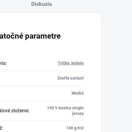
Diskusia
atočné parametre
ria
:
Tričká, košele
Zvoľte variant
Modrá
100 % bavlna single
álové zloženie
:
jersey
ž
:
140 g/m2