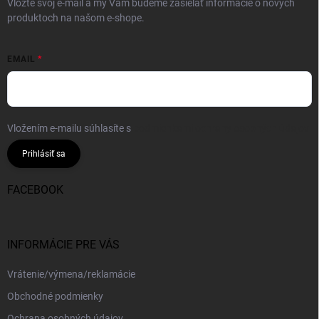
Vložte svoj e-mail a my Vám budeme zasielať informácie o nových
produktoch na našom e-shope.
EMAIL
Vložením e-mailu súhlasíte s
podmienkami ochrany osobných údajov
Prihlásiť sa
FACEBOOK
INFORMÁCIE PRE VÁS
Vrátenie/výmena/reklamácie
Obchodné podmienky
Ochrana osobných údajov