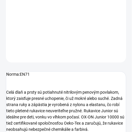
OX-ON Junior 10000 sú mimoriadne pohodlné, flexibilné a kvalitné
rukavice s dokonalým prispôsobením pre deti bez toho, aby bola
ohrozená obratnosť rúk.
DETAILNÉ INFORMÁCIE
OPÝTAŤ SA
STRÁŽIŤ
Norma:
EN71
Celá dlaň a prsty sú potiahnuté nitrilovým penovým povlakom,
ktorý zaisťuje presné uchopenie, či už mokré alebo suché. Zadná
strana ruky a zápästia je vyrobená z nylonu a elastanu, čo robí
tieto pletené rukavice neuveriteľne pružné. Rukavice Junior sú
ideálne pre deti, vonku vo vlhkom počasí. OX-ON Junior 10000 sú
tiež certifikované spoločnosťou Oeko-Tex a zaručujú, že rukavice
neobsahujú nebezpečné chemikálie a farbivá.