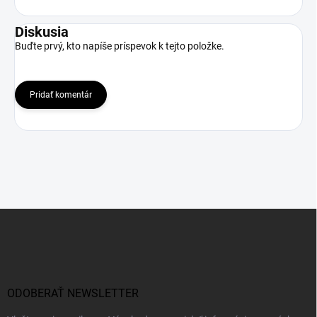
Diskusia
Buďte prvý, kto napíše príspevok k tejto položke.
Pridať komentár
Z
á
p
ä
t
i
ODOBERAŤ NEWSLETTER
e