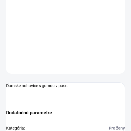
MÔŽEME DORUČIŤ DO:
ZVOĽTE VARIANT
MOŽNOSTI DORUČENIA
−
+
Pridať do košíka
Dámske nohavice s gumou v páse.
DETAILNÉ INFORMÁCIE
OPÝTAŤ SA
STRÁŽIŤ
Dámske nohavice s gumou v páse.
Dodatočné parametre
Kategória
:
Pre ženy