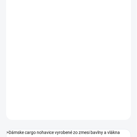
VEĽKOSŤ
MÔŽEME DORUČIŤ DO:
ZVOĽTE VARIANT
MOŽNOSTI DORUČENIA
−
+
Pridať do košíka
Dámske cargo nohavice vyrobené zo zmesi bavlny a vlákna
Sorona ® firmy DuPont - vysoko odolného voči škvrnám,
vyznačujúceho sa vysokou pevnosťou a tuhosťou.
Vďaka tomuto
vláknu je materiál mäkký, pružný a je možné ho prať na teplotu 60
°C.
DETAILNÉ INFORMÁCIE
OPÝTAŤ SA
STRÁŽIŤ
>Dámske cargo nohavice vyrobené zo zmesi bavlny a vlákna