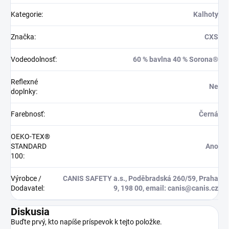
Kategorie
:
Kalhoty
Značka
:
CXS
Vodeodolnosť
:
60 % bavlna 40 % Sorona®
Reflexné
Ne
doplnky
:
Farebnosť
:
Černá
OEKO-TEX®
STANDARD
Ano
100
:
Výrobce /
CANIS SAFETY a.s., Poděbradská 260/59, Praha
Dodavatel
:
9, 198 00, email: canis@canis.cz
Diskusia
Buďte prvý, kto napíše príspevok k tejto položke.