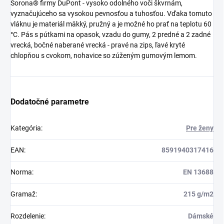
Sorona® firmy DuPont - vysoko odolného voči škvrnám,
vyznačujúceho sa vysokou pevnosťou a tuhosťou.
Vďaka tomuto
vláknu je materiál mäkký, pružný a je možné ho prať na teplotu 60
°C.
Pás s pútkami na opasok, vzadu do gumy, 2 predné a 2 zadné
vrecká, bočné naberané vrecká - pravé na zips, ľavé kryté
chlopňou s cvokom, nohavice so zúženým gumovým lemom.
Dodatočné parametre
Kategória
:
Pre ženy
EAN
:
8591940317416
Norma
:
EN 13688
Gramaž
:
215 g/m2
Rozdelenie
:
Dámské