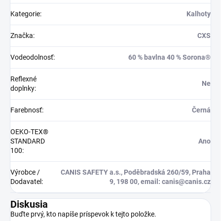
Kategorie
:
Kalhoty
Značka
:
CXS
Vodeodolnosť
:
60 % bavlna 40 % Sorona®
Reflexné
Ne
doplnky
:
Farebnosť
:
Černá
OEKO-TEX®
STANDARD
Ano
100
:
Výrobce /
CANIS SAFETY a.s., Poděbradská 260/59, Praha
Dodavatel
:
9, 198 00, email: canis@canis.cz
Diskusia
Buďte prvý, kto napíše príspevok k tejto položke.