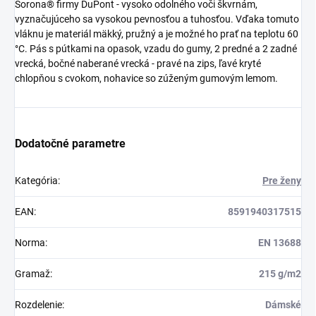
Sorona® firmy DuPont - vysoko odolného voči škvrnám,
vyznačujúceho sa vysokou pevnosťou a tuhosťou.
Vďaka tomuto
vláknu je materiál mäkký, pružný a je možné ho prať na teplotu 60
°C.
Pás s pútkami na opasok, vzadu do gumy, 2 predné a 2 zadné
vrecká, bočné naberané vrecká - pravé na zips, ľavé kryté
chlopňou s cvokom, nohavice so zúženým gumovým lemom.
Dodatočné parametre
Kategória
:
Pre ženy
EAN
:
8591940317515
Norma
:
EN 13688
Gramaž
:
215 g/m2
Rozdelenie
:
Dámské