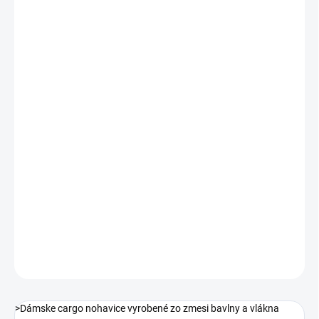
VEĽKOSŤ
MÔŽEME DORUČIŤ DO:
ZVOĽTE VARIANT
MOŽNOSTI DORUČENIA
−
+
Pridať do košíka
Dámske cargo nohavice vyrobené zo zmesi bavlny a vlákna
Sorona ® firmy DuPont - vysoko odolného voči škvrnám,
vyznačujúceho sa vysokou pevnosťou a tuhosťou.
Vďaka tomuto
vláknu je materiál mäkký, pružný a je možné ho prať na teplotu 60
°C.
DETAILNÉ INFORMÁCIE
OPÝTAŤ SA
STRÁŽIŤ
>Dámske cargo nohavice vyrobené zo zmesi bavlny a vlákna