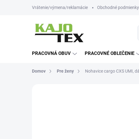
Prejsť
Vrátenie/výmena/reklamácie
Obchodné podmienky
na
obsah
PRACOVNÁ OBUV
PRACOVNÉ OBLEČENIE
Domov
Pre ženy
Nohavice cargo CXS UMI, dá
Neohodnotené
Podrobnosti hodn
NOVINKA