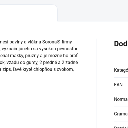
esi bavlny a vlákna Sorona® firmy
Dod
, vyznačujúceho sa vysokou pevnosťou
riál mäkký, pružný a je možné ho prať
ok, vzadu do gumy, 2 predné a 2 zadné
a zips, ľavé kryté chlopňou s cvokom,
Kategó
.
EAN
:
Norma
Grama