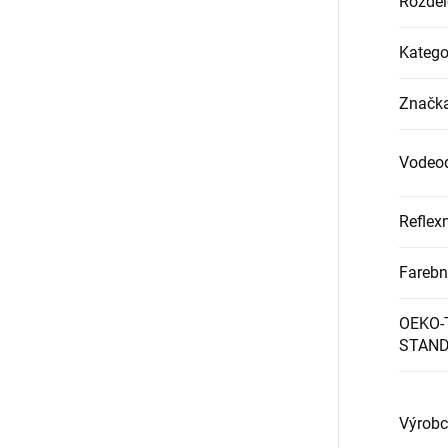
Rozdel
Katego
Značk
Vodeo
Reflex
Farebn
OEKO-
STAND
Výrobc