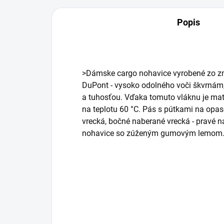
Popis
>Dámske cargo nohavice vyrobené zo zm
DuPont - vysoko odolného voči škvrnám
a tuhosťou.
Vďaka tomuto vláknu je mate
na teplotu 60 °C.
Pás s pútkami na opas
vrecká, bočné naberané vrecká - pravé n
nohavice so zúženým gumovým lemom