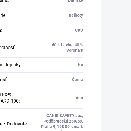
enie
:
Dámské
rie
:
Kalhoty
a
:
CXS
60 % bavlna 40 %
dolnosť
:
Sorona®
né doplnky
:
Ne
osť
:
Černá
TEX®
Ano
ARD 100
:
CANIS SAFETY a.s.,
Poděbradská 260/59,
e / Dodavatel
:
Praha 9, 198 00, email: