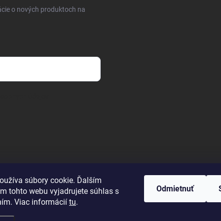
ácie o nových produktoch na
osobných údajov
oužíva súbory cookie. Ďalším
Odmietnuť
m tohto webu vyjadrujete súhlas s
ním. Viac informácií
tu
.