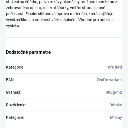
stažení na šňůrku, pas a rukávy ukončeny pružnou manžetou z
žebrovaného úpletu, reflexní šňůrky, vnitřní strana jemně
počesaná. Finální silikonová úprava materiálu, která zajišťuje
vyšší měkkost a odolnost vůči zašpinění. Vhodné pro potisk a
výšivku.
Dodatočné parametre
Kategória
:
Pre deti
EAN
:
Zvoľte variant
Gramaž
:
300g/m2
Rozdelenie
:
Dětské
Kategorie
:
Mikiny