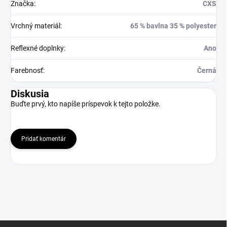
Značka
:
CXS
Vrchný materiál
:
65 % bavlna 35 % polyester
Reflexné doplnky
:
Ano
Farebnosť
:
Černá
Diskusia
Buďte prvý, kto napíše príspevok k tejto položke.
Pridať komentár
Z