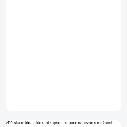
VEĽKOSŤ
MÔŽEME DORUČIŤ DO:
ZVOĽTE VARIANT
MOŽNOSTI DORUČENIA
−
+
Pridať do košíka
Dětská mikina s klokaní kapsou, kapuce napevno s možností
stažení na šňůrku, pas a rukávy ukončeny pružnou manžetou z
žebrovaného úpletu, reflexní šňůrky, vnitřní strana jemně
počesaná. Finální silikonová úprava materiálu, která zajišťuje
vyšší měkko
DETAILNÉ INFORMÁCIE
OPÝTAŤ SA
STRÁŽIŤ
>Dětská mikina s klokaní kapsou, kapuce napevno s možností