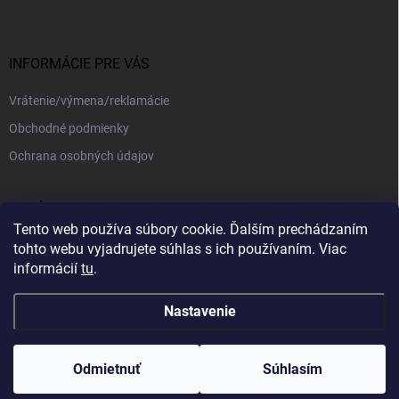
INFORMÁCIE PRE VÁS
Vrátenie/výmena/reklamácie
Obchodné podmienky
Ochrana osobných údajov
PRIJÍMAME ONLINE PLATBY
Tento web používa súbory cookie. Ďalším prechádzaním
tohto webu vyjadrujete súhlas s ich používaním. Viac
informácií
tu
.
Nastavenie
Copyright 2026
kajotex.sk
. Všetky práva vyhradené.
Upraviť nastavenie
cookies
Odmietnuť
Súhlasím
Vytvoril Shoptet