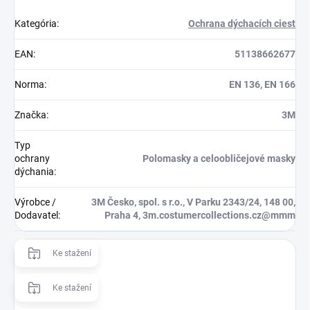
Kategória
:
Ochrana dýchacích ciest
EAN
:
51138662677
Norma
:
EN 136, EN 166
Značka
:
3M
Typ
ochrany
Polomasky a celoobličejové masky
dýchania
:
Výrobce /
3M Česko, spol. s r.o., V Parku 2343/24, 148 00,
Dodavatel
:
Praha 4, 3m.costumercollections.cz@mmm
Ke stažení
Ke stažení