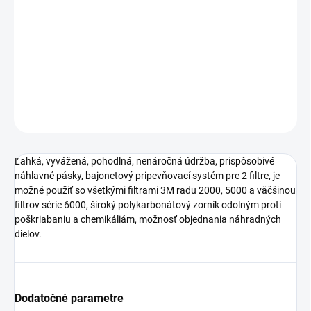
Ľahká, vyvážená, pohodlná, nenáročná údržba, prispôsobivé
náhlavné pásky, bajonetový pripevňovací systém pre 2 filtre.
DETAILNÉ INFORMÁCIE
OPÝTAŤ SA
STRÁŽIŤ
Ľahká, vyvážená, pohodlná, nenáročná údržba, prispôsobivé
náhlavné pásky, bajonetový pripevňovací systém pre 2 filtre, je
možné použiť so všetkými filtrami 3M radu 2000, 5000 a väčšinou
filtrov série 6000, široký polykarbonátový zorník odolným proti
poškriabaniu a chemikáliám, možnosť objednania náhradných
dielov.
Dodatočné parametre