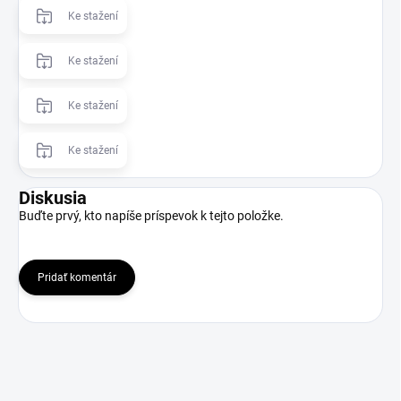
Ke stažení
Ke stažení
Ke stažení
Ke stažení
Diskusia
Buďte prvý, kto napíše príspevok k tejto položke.
Pridať komentár