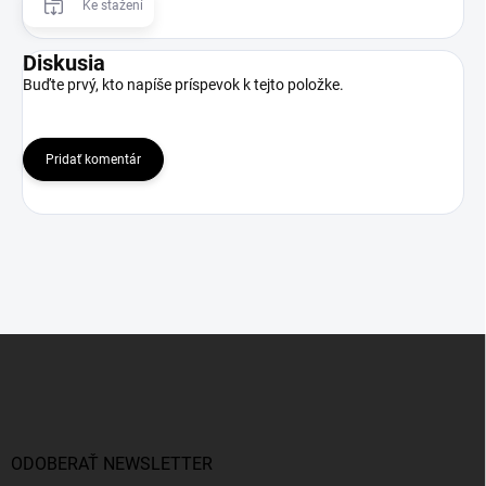
Ke stažení
Diskusia
Buďte prvý, kto napíše príspevok k tejto položke.
Pridať komentár
Z
á
p
ä
t
i
ODOBERAŤ NEWSLETTER