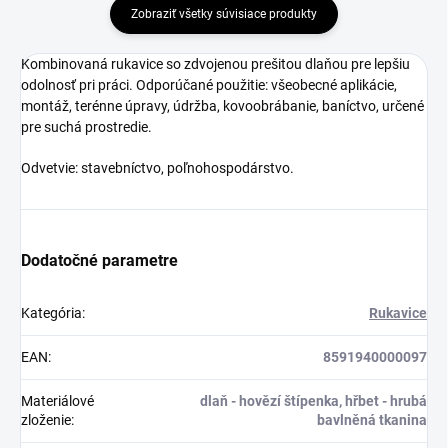
Zobraziť všetky súvisiace produkty
Kombinovaná rukavice so zdvojenou prešitou dlaňou pre lepšiu
odolnosť pri práci. Odporúčané použitie: všeobecné aplikácie,
montáž, terénne úpravy, údržba, kovoobrábanie, baníctvo, určené
pre suchá prostredie.
Odvetvie: stavebníctvo, poľnohospodárstvo.
Dodatočné parametre
Kategória
:
Rukavice
EAN
:
8591940000097
Materiálové
dlaň - hovězí štípenka, hřbet - hrubá
zloženie
:
bavlněná tkanina