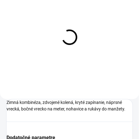
1-4 DNÍ ODOŠLEME
(>50 KS)
Jednorázový oblek
Tyvek 500 XPERT, bílý
€11,61
€9,44 bez DPH
Zimná kombinéza, zdvojené kolená, kryté zapínanie, náprsné
vrecká, bočné vrecko na meter, nohavice a rukávy do manžety.
Dodatočné parametre