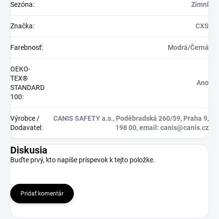
Sezóna
:
Zimní
Značka
:
CXS
Farebnosť
:
Modrá/Černá
OEKO-
TEX®
Ano
STANDARD
100
:
Výrobce /
CANIS SAFETY a.s., Poděbradská 260/59, Praha 9,
Dodavatel
:
198 00, email: canis@canis.cz
Diskusia
Buďte prvý, kto napíše príspevok k tejto položke.
Pridať komentár