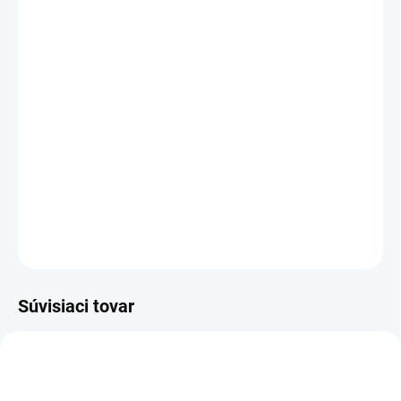
MÔŽEME DORUČIŤ DO:
ZVOĽTE VARIANT
MOŽNOSTI DORUČENIA
−
+
Pridať do košíka
Zimná kombinéza, zdvojené kolená, kryté zapínanie, náprsné
vrecká, bočné vrecko na meter, nohavice a rukávy do manžety.
DETAILNÉ INFORMÁCIE
OPÝTAŤ SA
STRÁŽIŤ
Súvisiaci tovar