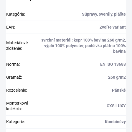
Kategória
:
Súpravy, overály, plášte
EAN
:
Zvoľte variant
svrchní materiál: kepr 100% bavlna 260 g/m2,
Materiálové
výplň 100% polyester, podšívka plátno 100%
zloženie
:
bavlna
Norma
:
EN ISO 13688
Gramaž
:
260 g/m2
Rozdelenie
:
Pánské
Monterková
CXS LUXY
kolekcia
:
Kategorie
:
Kombinézy