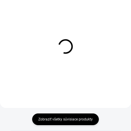
1-4 DNÍ ODOŠLEME
1-4 DNÍ ODOŠLEME
(1 KS)
(>50 KS)
Mikina s kapucí CXS
Tričko CXS SIMON, dlhý
ARYN, černá
rukáv, azúrove modré
€27,84
€6,90
€22,63 bez DPH
€5,61 bez DPH
Zobraziť všetky súvisiace produkty