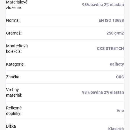
Materiálové
98% bavlna 2% elastan
zloženie
:
Norma
:
EN ISO 13688
Gramaž
:
250 g/m2
Monterková
CXS STRETCH
kolekcia
:
Kategorie
:
Kalhoty
Značka
:
CXS
Vrchný
98% bavlna 2% elastan
materiál
:
Reflexné
Ano
doplnky
:
Dĺžka
Klasická