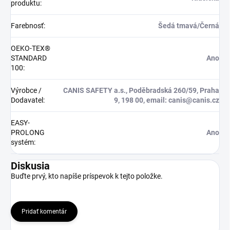
produktu
:
Farebnosť
:
Šedá tmavá/Černá
OEKO-TEX®
STANDARD
Ano
100
:
Výrobce /
CANIS SAFETY a.s., Poděbradská 260/59, Praha
Dodavatel
:
9, 198 00, email: canis@canis.cz
EASY-
PROLONG
Ano
systém
:
Diskusia
Buďte prvý, kto napíše príspevok k tejto položke.
Pridať komentár