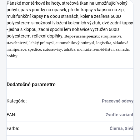
Pánské montérkové kalhoty, strečová tkanina umožňující volný
pohyb, pas s poutky na opasek, přední kapsy s kapsou na zip,
multifunkční kapsy na obou stranách, kolena zesílena 600D
polyesterem s možností vložení kolenních výztuh, dvě zadní kapsy
- jedna s klopou, zadní spodní lem nohavice vyztužen 600D
polyesterem, reflexní doplňky.
Doporučené použití:
strojírenství,
stavebnictví, lehký průmysl, automobilový průmysl, logistika, skladová
manipulace, spedice, autoservisy, údržba, montáže, zemědělství, zahrada,
hobby.
Dodatočné parametre
Kategória
:
Pracovné odevy
EAN
:
Zvoľte variant
Farba
:
Čierna, Sivá