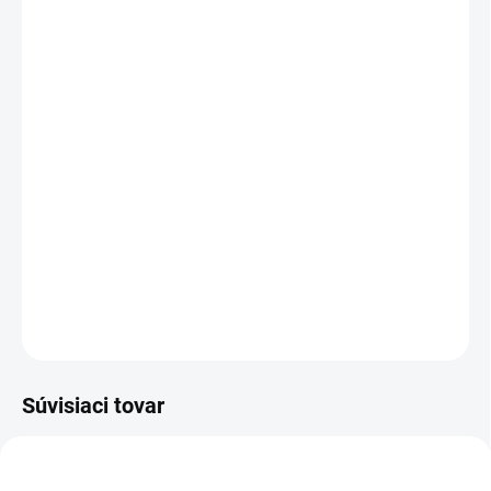
VEĽKOSŤ
MÔŽEME DORUČIŤ DO:
ZVOĽTE VARIANT
MOŽNOSTI DORUČENIA
−
+
Pridať do košíka
Pánské montérkové kalhoty ze strečové tkaniny umožňující volný
pohyb.
DETAILNÉ INFORMÁCIE
OPÝTAŤ SA
STRÁŽIŤ
Súvisiaci tovar