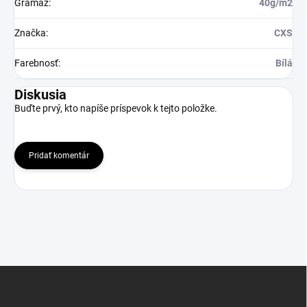
Gramaž
:
40g/m2
Značka
:
CXS
Farebnosť
:
Bílá
Diskusia
Buďte prvý, kto napíše príspevok k tejto položke.
Pridať komentár
Z
á
p