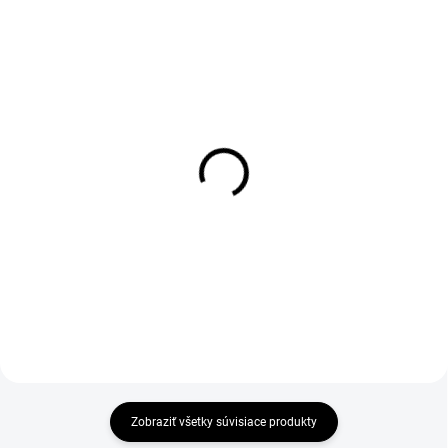
1-4 DNÍ ODOŠLEME
1-4 DNÍ ODOŠLEME
(43 KS)
(7 KS)
Pánska zimná vesta
Nohavice na traky CXS
OHIO, zelená
TRENTON, oteplené
softshell, pánske, čierne
€21,55
€44,56
€17,52 bez DPH
€36,23 bez DPH
Zobraziť všetky súvisiace produkty