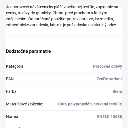
Jednorazový návštevnícky plášť z netkanej textílie, zapínanie na
cvoky, rukávy do gumičky. Chráni pred prachom a ľahkým
zašpinením. Odporúčané použitie: potravinárstvo, kozmetika,
zdravotnícke zariadenia, kde nie je požiadavka na sterilný odev.
Dodatočné parametre
Kategória
:
Pracovné odevy
EAN
:
Zvoľte variant
Farba
:
Biela
Materiálové zloženie
:
100% polypropylén, netkaná textilie
Norma
:
EN ISO 13688