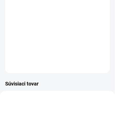
MÔŽEME DORUČIŤ DO:
ZVOĽTE VARIANT
MOŽNOSTI DORUČENIA
−
+
Pridať do košíka
Jednorázový ochranný oblek s kapucí, antistatický, bez silikonů,
kat. III, typ 5B, 6B. Ochrana proti vodě, roztokům chemikálií,
azbestu a prachu.
DETAILNÉ INFORMÁCIE
OPÝTAŤ SA
STRÁŽIŤ
Súvisiaci tovar
ZATEPLENÉ