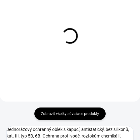
1-4 DNÍ ODOŠLEME
1-4 DNÍ ODOŠLEME
(5 KS)
(>50 KS)
Vesta OVERLAND, zimná,
Tričko CXS SIMON, dlhý
pánska, čierno-červená
rukáv, tmavo modré
€28,50
€6,90
€23,17 bez DPH
€5,61 bez DPH
Zobraziť všetky súvisiace produkty
Jednorázový ochranný oblek s kapucí, antistatický, bez silikonů,
kat. III, typ 5B, 6B. Ochrana proti vodě, roztokům chemikálií,