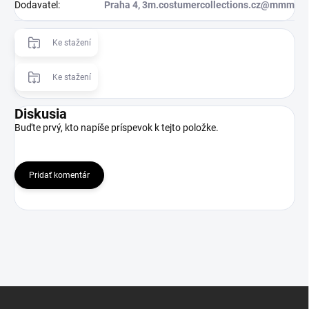
Dodavatel
:
Praha 4, 3m.costumercollections.cz@mmm
Ke stažení
Ke stažení
Diskusia
Buďte prvý, kto napíše príspevok k tejto položke.
Pridať komentár
Z
á