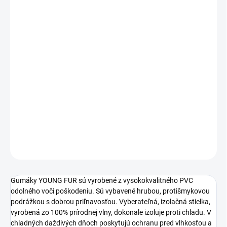
MÔŽEME DORUČIŤ DO:
ZVOĽTE VARIANT
MOŽNOSTI DORUČENIA
−
+
Pridať do košíka
Gumáky YOUNG FUR sú vyrobené z kvalitnej gumy PVC odolnej
voči poškodeniu. V chladných daždivých dňoch poskytujú
ochranu pred vlhkosťou a chladom. Gumáky sa ľahko nasadzujú
na nohu.
DETAILNÉ INFORMÁCIE
OPÝTAŤ SA
STRÁŽIŤ
Gumáky YOUNG FUR sú vyrobené z vysokokvalitného PVC
odolného voči poškodeniu. Sú vybavené hrubou, protišmykovou
podrážkou s dobrou priľnavosťou. Vyberateľná, izolačná stielka,
vyrobená zo 100% prírodnej vlny, dokonale izoluje proti chladu. V
chladných daždivých dňoch poskytujú ochranu pred vlhkosťou a