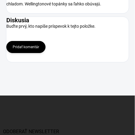
chladom. Wellingtonové topánky sa ľahko obúvajú.
Diskusia
Buďte prvý, kto napíše príspevok k tejto položke.
Pridať komentár
Z
á
p
ä
t
i
ODOBERAŤ NEWSLETTER