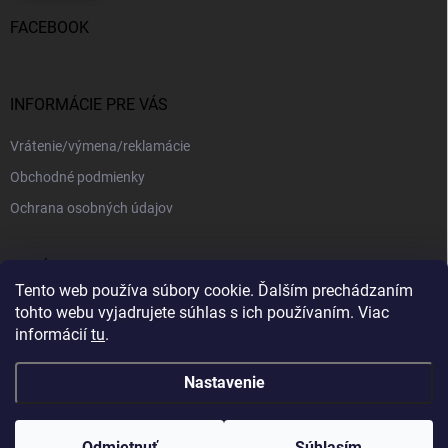
FACEBOOK
INFORMÁCIE PRE VÁS
Vrátenie/výmena/reklamácie
Obchodné podmienky
Ochrana osobných údajov
PRIJÍMAME ONLINE PLATBY
Tento web používa súbory cookie. Ďalším prechádzaním
tohto webu vyjadrujete súhlas s ich používaním. Viac
informácií
tu
.
Nastavenie
Copyright 2026
kajotex.sk
. Všetky práva vyhradené.
Upraviť nastavenie
cookies
Odmietnuť
Súhlasím