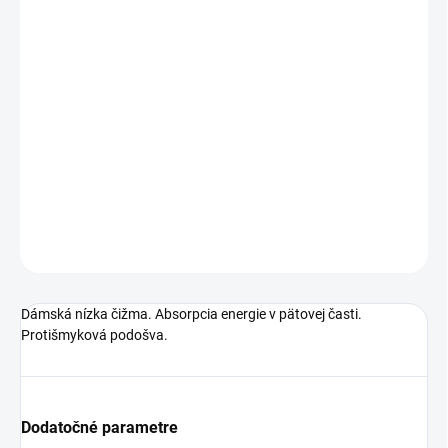
MÔŽEME DORUČIŤ DO:
ZVOĽTE VARIANT
MOŽNOSTI DORUČENIA
−
+
Pridať do košíka
Dámská nízka čižma. Absorpcia energie v pätovej časti.
Protišmyková podošva.
DETAILNÉ INFORMÁCIE
OPÝTAŤ SA
STRÁŽIŤ
Dámská nízka čižma. Absorpcia energie v pätovej časti.
Protišmyková podošva.
Dodatočné parametre