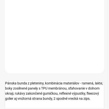
MÔŽEME DORUČIŤ DO:
ZVOĽTE VARIANT
MOŽNOSTI DORUČENIA
−
+
Pridať do košíka
Pánska bunda z pleteniny, kombinácia materiálov - ramená, lakte,
boky zosilnené panely s TPU membránou.
DETAILNÉ INFORMÁCIE
OPÝTAŤ SA
STRÁŽIŤ
Pánska bunda z pleteniny, kombinácia materiálov - ramená, lakte,
boky zosilnené panely s TPU membránou, sťahovanie v dolnom
okraji, rukávy zakončené gumičkou, reflexné výpustky, fleecový
golier aj vnútorná strana bundy, 2 spodné vrecká na zips.