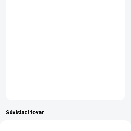
MÔŽEME DORUČIŤ DO:
ZVOĽTE VARIANT
MOŽNOSTI DORUČENIA
−
+
Pridať do košíka
Pánska zateplená softshellová bunda, odolná proti vode a vetru,
vetranie v podpazuší, odopínacia kapucňa, regulovateľná
manžeta na rukávoch a pružná manžeta v rukávoch, sťahovanie v
dolnom okraji, čierne reflexné výpustky.
DETAILNÉ INFORMÁCIE
OPÝTAŤ SA
STRÁŽIŤ
Súvisiaci tovar