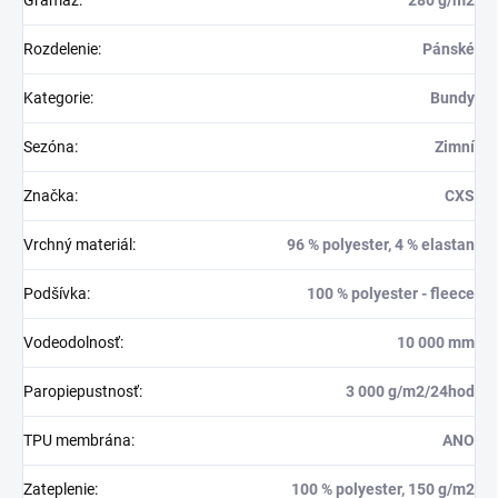
Rozdelenie
:
Pánské
Kategorie
:
Bundy
Sezóna
:
Zimní
Značka
:
CXS
Vrchný materiál
:
96 % polyester, 4 % elastan
Podšívka
:
100 % polyester - fleece
Vodeodolnosť
:
10 000 mm
Paropiepustnosť
:
3 000 g/m2/24hod
TPU membrána
:
ANO
Zateplenie
:
100 % polyester, 150 g/m2