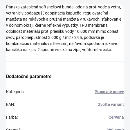
Pánska zateplená softshellová bunda, odolná proti vode a vetru,
vetranie v podpazuší, odopínacia kapucňa, regulovateľná
manžeta na rukávoch a pružná manžeta v rukávoch, sťahovanie
v dolnom okraji, čierne reflexné výpustky, TPU membrána,
odolnosť materiálu proti prieniku vody 10 000 mm mimo oblasti
švov, paropriepustnosť 3 000 g / m2 / 24 h, podšívka je
kombináciou materiálov s fleecom, na ľavom spodnom rukáve
kapsička na zips, 2 spodné vrecká na zips, vnútorné vrecko.
Dodatočné parametre
Kategória
:
Pracovné odevy
EAN
:
Zvoľte variant
Farba
:
Červená
Gramaž
:
280 g/m2