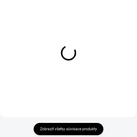
1-4 DNÍ ODOŠLEME
1-4 DNÍ ODOŠLEME
(>50 KS)
(>50 KS)
Kraťasy CXS STRETCH,
Tričko CXS SIMON, dlhý
pánske, sivo-čierne
rukáv, tmavo modré
€29,90
€6,90
€24,31 bez DPH
€5,61 bez DPH
Zobraziť všetky súvisiace produkty