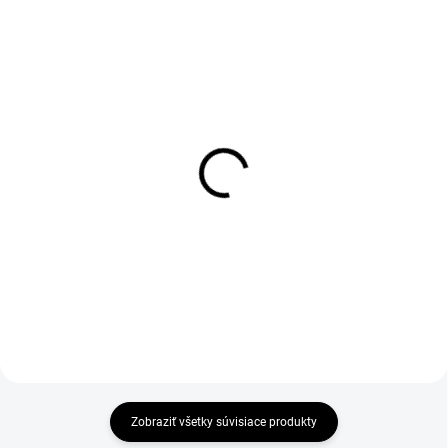
1-4 DNÍ ODOŠLEME
1-4 DNÍ ODOŠLEME
(>50 KS)
(>50 KS)
Tričko CXS OLSEN,
Tričko CXS EMILY,
krátky rukáv, červeno-
dámske, krátky rukáv,
čierne
ružová
€6,97
€5,22
€5,67 bez DPH
€4,24 bez DPH
Zobraziť všetky súvisiace produkty