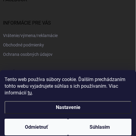
INFORMÁCIE PRE VÁS
Vrátenie/výmena/reklamácie
Obchodné podmienky
Ochrana osobných údajov
PRIJÍMAME ONLINE PLATBY
Tento web používa súbory cookie. Ďalším prechádzaním
tohto webu vyjadrujete súhlas s ich používaním. Viac
informácií
tu
.
Nastavenie
Copyright 2026
kajotex.sk
. Všetky práva vyhradené.
Upraviť nastavenie
cookies
Odmietnuť
Súhlasím
Vytvoril Shoptet