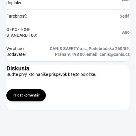
doplnky
:
Farebnosť
:
Šedá
OEKO-TEX®
Ano
STANDARD 100
:
Výrobce /
CANIS SAFETY a.s., Poděbradská 260/59,
Dodavatel
:
Praha 9, 198 00, email: canis@canis.cz
Diskusia
Buďte prvý, kto napíše príspevok k tejto položke.
Pridať komentár