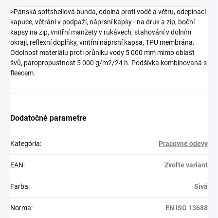
>Pánská softshellová bunda, odolná proti vodě a větru, odepínací
kapuce, větrání v podpaží, náprsní kapsy - na druk a zip, boční
kapsy na zip, vnitřní manžety v rukávech, stahování v dolním
okraji, reflexní doplňky, vnitřní náprsní kapsa, TPU membrána.
Odolnost materiálu proti průniku vody 5 000 mm mimo oblast
švů, paropropustnost 5 000 g/m2/24 h. Podšívka kombinovaná s
fleecem.
Dodatočné parametre
Kategória
:
Pracovné odevy
EAN
:
Zvoľte variant
Farba
:
Sivá
Norma
:
EN ISO 13688