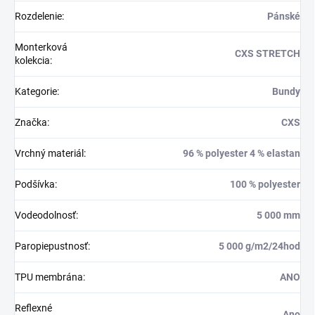
Rozdelenie
:
Pánské
Monterková
CXS STRETCH
kolekcia
:
Kategorie
:
Bundy
Značka
:
CXS
Vrchný materiál
:
96 % polyester 4 % elastan
Podšívka
:
100 % polyester
Vodeodolnosť
:
5 000 mm
Paropiepustnosť
:
5 000 g/m2/24hod
TPU membrána
:
ANO
Reflexné
Ano