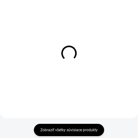
ZATEPLENÉ
1-4 DNÍ ODOŠLEME
1-4 DNÍ ODOŠLEME
(>50 KS)
(>50 KS)
Tričko CXS OLSEN,
Pánska zimná vesta
krátky rukáv, petrol-
SEATTLE, červeno-
čierne
čierna
€6,97
€20,60
€5,67 bez DPH
€16,75 bez DPH
Zobraziť všetky súvisiace produkty