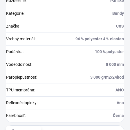
Rozdelenie
:
Pánské
Kategorie
:
Bundy
Značka
:
CXS
Vrchný materiál
:
96 % polyester 4 % elastan
Podšívka
:
100 % polyester
Vodeodolnosť
:
8 000 mm
Paropiepustnosť
:
3 000 g/m2/24hod
TPU membrána
:
ANO
Reflexné doplnky
:
Ano
Farebnosť
:
Černá