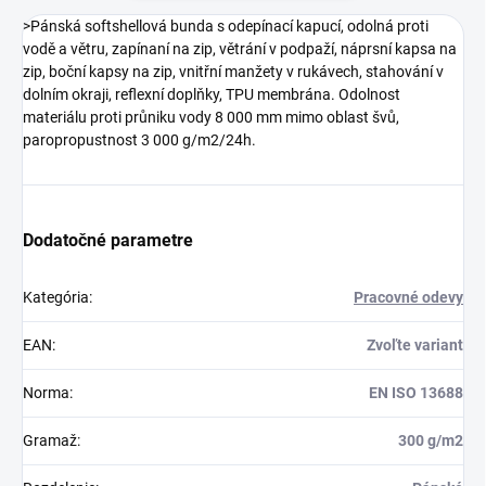
>Pánská softshellová bunda s odepínací kapucí, odolná proti
vodě a větru, zapínaní na zip, větrání v podpaží, náprsní kapsa na
zip, boční kapsy na zip, vnitřní manžety v rukávech, stahování v
dolním okraji, reflexní doplňky, TPU membrána. Odolnost
materiálu proti průniku vody 8 000 mm mimo oblast švů,
paropropustnost 3 000 g/m2/24h.
Dodatočné parametre
Kategória
:
Pracovné odevy
EAN
:
Zvoľte variant
Norma
:
EN ISO 13688
Gramaž
:
300 g/m2