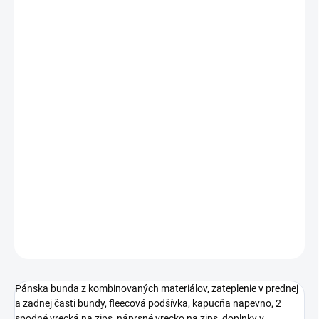
MÔŽEME DORUČIŤ DO:
ZVOĽTE VARIANT
MOŽNOSTI DORUČENIA
−
+
Pridať do košíka
Pánska bunda z kombinovaných materiálov, zateplenie v prednej
a zadnej časti bundy, fleecová podšívka, kapucňa napevno, 2
spodné vrecká na zips, náprsné vrecko na zips, doplnky v
kontrastných farbách, pas a rukávy ukončené pružnou manžetou,
vnútorné náprsné vrecko, reflexné doplnky.
DETAILNÉ INFORMÁCIE
OPÝTAŤ SA
STRÁŽIŤ
Pánska bunda z kombinovaných materiálov, zateplenie v prednej
a zadnej časti bundy, fleecová podšívka, kapucňa napevno, 2
spodné vrecká na zips, náprsné vrecko na zips, doplnky v