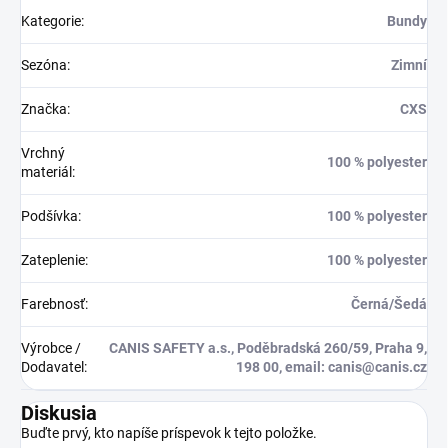
Kategorie
:
Bundy
Sezóna
:
Zimní
Značka
:
CXS
Vrchný
100 % polyester
materiál
:
Podšívka
:
100 % polyester
Zateplenie
:
100 % polyester
Farebnosť
:
Černá/Šedá
Výrobce /
CANIS SAFETY a.s., Poděbradská 260/59, Praha 9,
Dodavatel
:
198 00, email: canis@canis.cz
Diskusia
Buďte prvý, kto napíše príspevok k tejto položke.