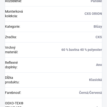
Rozdelenie
:
Pánské
Monterková
CXS ORION
kolekcia
:
Kategorie
:
Blůzy
Značka
:
CXS
Vrchný
60 % bavlna 40 % polyester
materiál
:
Reflexné
Ano
doplnky
:
Dĺžka
Klasická
produktu
:
Farebnosť
:
Černá/Červená
OEKO-TEX®