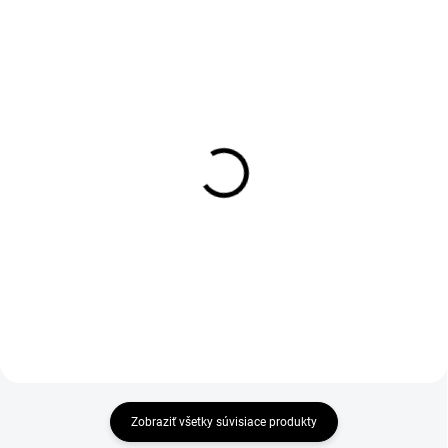
TIP
1-4 DNÍ ODOŠLEME
1-4 DNÍ ODOŠLEME
(>50 KS)
(22 KS)
Tričko CXS EMILY,
Mikina s kapucí CXS
dámske, krátky rukáv,
ARYN, azurově modrá
čierna
€27,84
€5,22
€22,63 bez DPH
€4,24 bez DPH
Zobraziť všetky súvisiace produkty