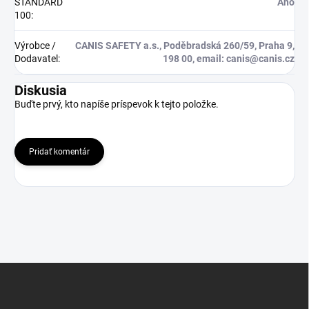
STANDARD
Ano
100
:
Výrobce /
CANIS SAFETY a.s., Poděbradská 260/59, Praha 9,
Dodavatel
:
198 00, email: canis@canis.cz
Diskusia
Buďte prvý, kto napíše príspevok k tejto položke.
Pridať komentár
Z
á
p