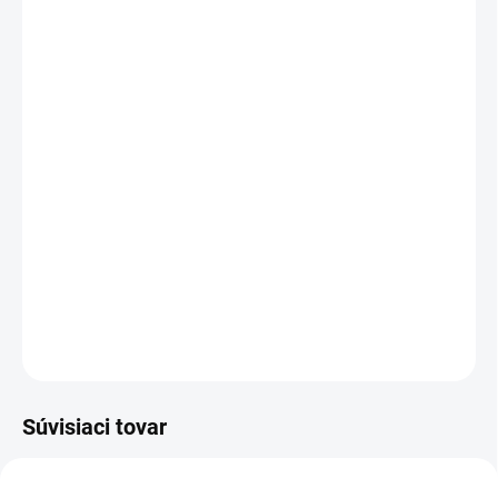
MÔŽEME DORUČIŤ DO:
ZVOĽTE VARIANT
MOŽNOSTI DORUČENIA
−
+
Pridať do košíka
Pánska blúza, rukávy s nastaviteľnou manžetou, na ľavom rukáve
vrecko na ceruzky, kryté zapínanie na zips a na cvoky,
multifunkčné náprsné vrecká, bočné vrecká, pas na bokoch do
gumy, reflexné doplnky.
DETAILNÉ INFORMÁCIE
OPÝTAŤ SA
STRÁŽIŤ
Súvisiaci tovar
NOVINKA