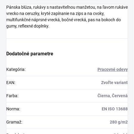
Pánska blúza, rukávy s nastaviteľnou manžetou, na ľavom rukáve
vrecko na ceruzky, kryté zapínanie na zips a na cvoky,
multifunkčné náprsné vrecká, bočné vrecká, pas na bokoch do
gumy, reflexné doplnky.
Dodatočné parametre
Kategória
:
Pracovné odevy
EAN
:
Zvoľte variant
Farba
:
Čierna, Červená
Norma
:
EN ISO 13688
Gramaž
:
280 g/m2