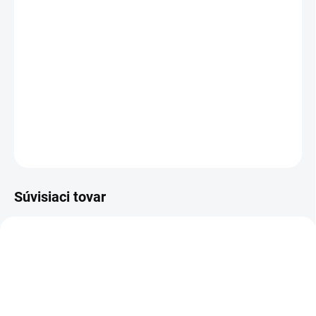
−
+
Pridať do košíka
BAMBOO SHORT - bambusové funkčné ponožky - krátké
! cena za 3 ks v balení !
DETAILNÉ INFORMÁCIE
OPÝTAŤ SA
STRÁŽIŤ
Súvisiaci tovar