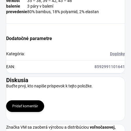
veľkosť
35 – 38, 39 – 42, 43 – 46
balenie
3 páry v balení
prevedenie
80% bambus, 18% polyamid, 2% elastan
Dodatočné parametre
Kategória
:
Doplnky
EAN
:
8592991101641
Diskusia
Buďte prvý, kto napíše príspevok k tejto položke.
Pridať komentár
Značka VM sa zaoberá výrobou a distribúciou
voľnočasovej,