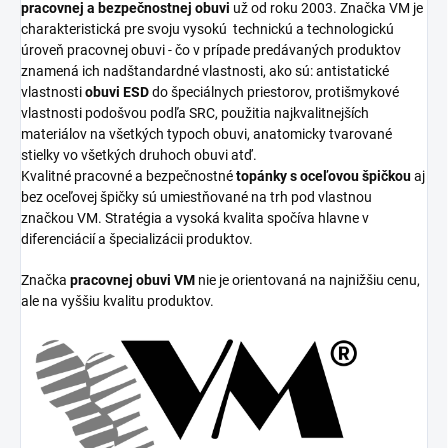
pracovnej a bezpečnostnej obuvi
už od roku 2003. Značka VM je
charakteristická pre svoju vysokú
technickú a technologickú
úroveň pracovnej obuvi - čo v prípade predávaných produktov
znamená ich nadštandardné vlastnosti, ako sú: antistatické
vlastnosti
obuvi ESD
do špeciálnych priestorov, protišmykové
vlastnosti podošvou podľa SRC, použitia najkvalitnejších
materiálov na všetkých typoch obuvi, anatomicky tvarované
stielky vo všetkých druhoch obuvi atď.
Kvalitné pracovné a bezpečnostné
topánky s oceľovou špičkou
aj
bez oceľovej špičky sú umiestňované na trh pod vlastnou
značkou VM. Stratégia a vysoká kvalita spočíva hlavne v
diferenciácií a špecializácii produktov.
Značka
pracovnej obuvi VM
nie je orientovaná na najnižšiu cenu,
ale na vyššiu kvalitu produktov.