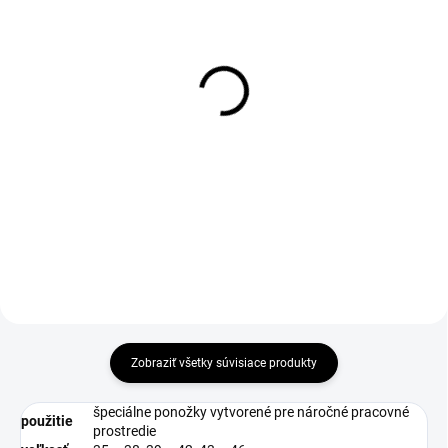
1-4 DNÍ ODOŠLEME
1-4 DNÍ ODOŠLEME
(>50 KS)
(>50 KS)
Kuchárska lodička
Značkovací sprej
KUBA, biela
Schuller Prisma, signální
oranžová, 500 ml
€2,11
€7,30
€1,72 bez DPH
€5,93 bez DPH
Do košíka
Zobraziť všetky súvisiace produkty
špeciálne ponožky vytvorené pre náročné pracovné
použitie
prostredie