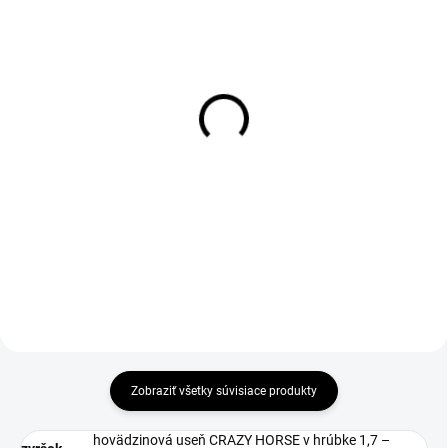
DO 1-4 PRACOVNÝCH DNÍ ODOŠLEME
DO 1-4 PRACOVNÝCH DNÍ ODOŠLEME
(>50 KS)
(>50 KS)
GELAXA Insole
ABSORBA XTR ESD
Insole
€9,68
€3,85
€7,87 bez DPH
€3,13 bez DPH
Zobraziť všetky súvisiace produkty
hovädzinová useň CRAZY HORSE v hrúbke 1,7 –