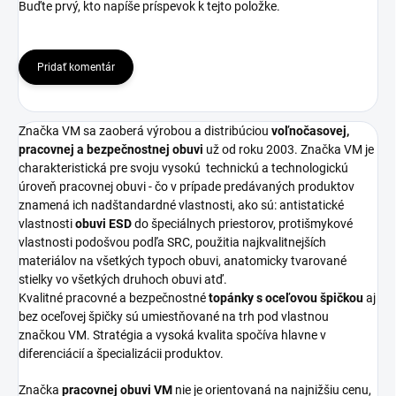
Buďte prvý, kto napíše príspevok k tejto položke.
Pridať komentár
Značka VM sa zaoberá výrobou a distribúciou
voľnočasovej,
pracovnej a bezpečnostnej obuvi
už od roku 2003. Značka VM je
charakteristická pre svoju vysokú
technickú a technologickú
úroveň pracovnej obuvi - čo v prípade predávaných produktov
znamená ich nadštandardné vlastnosti, ako sú: antistatické
vlastnosti
obuvi ESD
do špeciálnych priestorov, protišmykové
vlastnosti podošvou podľa SRC, použitia najkvalitnejších
materiálov na všetkých typoch obuvi, anatomicky tvarované
stielky vo všetkých druhoch obuvi atď.
Kvalitné pracovné a bezpečnostné
topánky s oceľovou špičkou
aj
bez oceľovej špičky sú umiestňované na trh pod vlastnou
značkou VM. Stratégia a vysoká kvalita spočíva hlavne v
diferenciácií a špecializácii produktov.
Značka
pracovnej obuvi VM
nie je orientovaná na najnižšiu cenu,