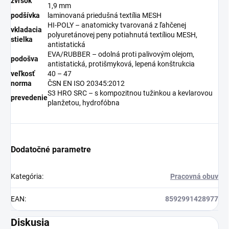
zvršok
1,9 mm
podšívka
laminovaná priedušná textília MESH
HI-POLY – anatomicky tvarovaná z ľahčenej
vkladacia
polyuretánovej peny potiahnutá textíliou MESH,
stielka
antistatická
EVA/RUBBER – odolná proti palivovým olejom,
podošva
antistatická, protišmyková, lepená konštrukcia
veľkosť
40 – 47
norma
ČSN EN ISO 20345:2012
S3 HRO SRC – s kompozitnou tužinkou a kevlarovou
prevedenie
planžetou, hydrofóbna
Dodatočné parametre
Kategória
:
Pracovná obuv
EAN
:
8592991428977
Diskusia