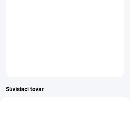
MOŽNOSTI DORUČENIA
−
+
Pridať do košíka
kotníková bezpečnostná obuv - celokožená v kombinácii s gumou, s
vysokou gumovou obsádzkou
DETAILNÉ INFORMÁCIE
OPÝTAŤ SA
STRÁŽIŤ
Súvisiaci tovar
-12% ZĽAVA S KÓDOM
KAJOTEX