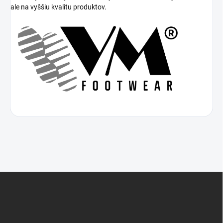
ale na vyššiu kvalitu produktov.
Z
á
p
ä
t